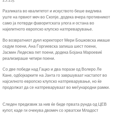
25:13).
Разликата во квалитетот и искуството беше видлива
уште на првиот меч во Скопје, додека вчера противникот
само ја потврди фаворитската улога и остана во
најелитното европско клупско натпреварување.
Во возвратниот дуел коректорот Мери Бошковска имаше
седум поени, Ана Ѓоргиевска запиша шест поени,
Јасмин Ледесма пет поени, додека Бојана Мароевиќ
реализираше четири поени.
Со две победи над Гацко и два порази од Волеро Ле
Кане, одбојкарките на Јанта го завршуваат настапот во
најсилното европско клупско натпреварување, но ќе
продолжат да се натпреваруваат во меѓународни рамки.
Следен предизвик за нив ќе биде првата рунда од ЦЕВ
купот, каде ги очекува двомеч со хрватски Младост