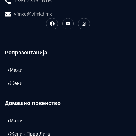
+389 2 316 16 05
vfmkd@vfmkd.mk
Репрезентација
Мажи
Жени
Домашно првенство
Мажи
Жени - Прва Лига