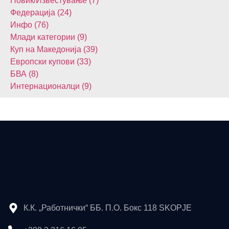
Повик/Известување (7)
Федерација (24)
Инфо (76)
Млади категории (9)
Куп на Македонија (39)
Европски купови (33)
БВА (8)
Интернационалци (9)
К.К. „Работнички“ ББ. П.О. Бокс 118 SKOPJE