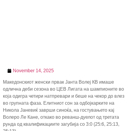
November 14, 2025
Македонскиот женски првак Јанта Волеј КВ имаше
одлична деби сезона во ЦЕВ Лигата на шампионите во
која одигра четири натпревари и беше на чекор до влез
во групната фаза. Елитниот сон за одбојкарките на
Никола Јаневиќ заврши синоќа, на гостувањето кај
Волеро Ле Кане, откако во реванш-дуелот од третата
рунда од квалификациите загубија со 3:0 (25:6, 25:13,