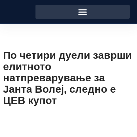
По четири дуели заврши
елитното
натпреварување за
Јанта Волеј, следно е
ЦЕВ купот