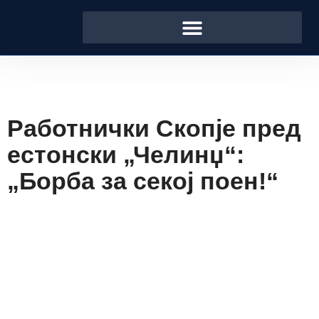
Работнички Скопје пред
естонски „Челинџ“:
„Борба за секој поен!“