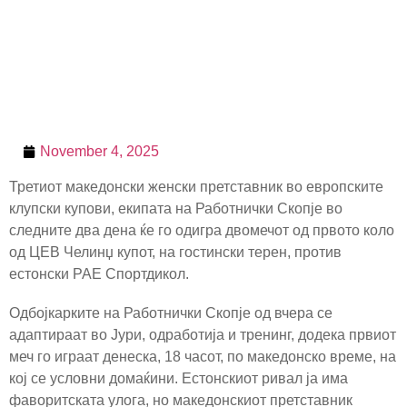
November 4, 2025
Третиот македонски женски претставник во европските
клупски купови, екипата на Работнички Скопје во
следните два дена ќе го одигра двомечот од првото коло
од ЦЕВ Челинџ купот, на гостински терен, против
естонски РАЕ Спортдикол.
Одбојкарките на Работнички Скопје од вчера се
адаптираат во Јури, одработија и тренинг, додека првиот
меч го играат денеска, 18 часот, по македонско време, на
кој се условни домаќини. Естонскиот ривал ја има
фаворитската улога, но македонскиот претставник