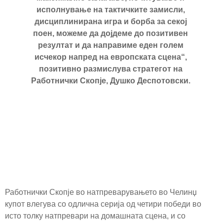
исполнување на тактичките замисли,
дисциплинирана игра и борба за секој
поен, можеме да дојдеме до позитивен
резултат и да направиме еден голем
исчекор напред на европската сцена“,
позитивно размислува стратегот на
Работнички Скопје, Душко Деспотовски.
Работнички Скопје во натпреварувањето во Челинџ
купот влегува со одлична серија од четири победи во
исто толку натпревари на домашната сцена, и со