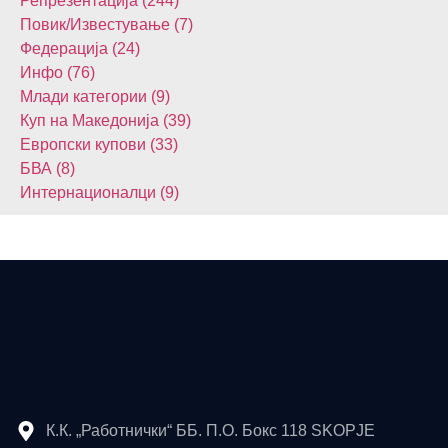
Репрезентација (244)
Повик/Известување (7)
Федерација (24)
Инфо (76)
Млади категории (9)
Куп на Македонија (39)
Европски купови (33)
БВА (8)
Интернационалци (9)
К.К. „Работнички“ ББ. П.О. Бокс 118 SKOPJE