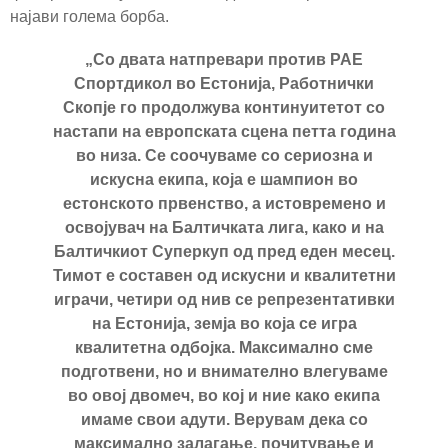
најави голема борба.
„Со двата натпревари против РАЕ
Спортдикол во Естонија, Работнички
Скопје го продолжува континуитетот со
настапи на европската сцена петта година
во низа. Се соочуваме со сериозна и
искусна екипа, која е шампион во
естонското првенство, а истовремено и
освојувач на Балтичката лига, како и на
Балтичкиот Суперкуп од пред еден месец.
Тимот е составен од искусни и квалитетни
играчи, четири од нив се репрезентативки
на Естонија, земја во која се игра
квалитетна одбојка. Максимално сме
подготвени, но и внимателно влегуваме
во овој двомеч, во кој и ние како екипа
имаме свои адути. Верувам дека со
максимално залагање, почитување и