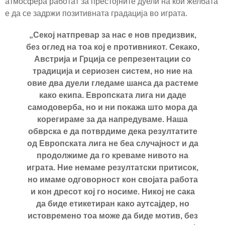
атмосфера работат за престојните дуели на кои желбата
е да се задржи позитивната градација во играта.
„Секој натпревар за нас е нов предизвик,
без оглед на тоа кој е противникот. Секако,
Австрија и Грција се репрезентации со
традиција и сериозен систем, но ние на
овие два дуели гледаме шанса да растеме
како екипа. Европската лига ни даде
самодоверба, но и ни покажа што мора да
корегираме за да напредуваме. Наша
обврска е да потврдиме дека резултатите
од Европската лига не беа случајност и да
продолжиме да го креваме нивото на
играта. Ние немаме резултатски притисок,
но имаме одговорност кон својата работа
и кон дресот кој го носиме. Никој не сака
да биде етикетиран како аутсајдер, но
истовремено тоа може да биде мотив, без