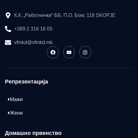
К.К. „Работнички“ ББ. П.О. Бокс 118 SKOPJE
+389 2 316 16 05
vfmkd@vfmkd.mk
Репрезентација
Мажи
Жени
Домашно првенство