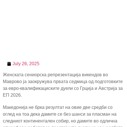
July 26, 2025
Женската сениорска репрезентација викендов во
Маврово ја заокружува првата седмица од подготовките
за евро-квалификациските дуели со Грција и Австрија за
ЕП 2026.
Македонија не брка резултат на овие две средби со
оглед на тоа дека дамите се без шанси за пласман на
следниот континентален собир, но дамите во одлична