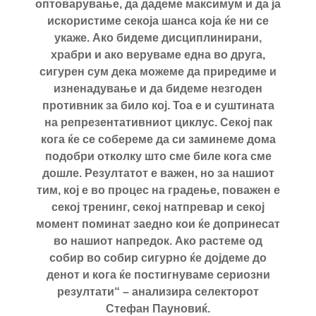
оптоварување, да дадеме максимум и да ја
искористиме секоја шанса која ќе ни се
укаже. Ако бидеме дисциплинирани,
храбри и ако веруваме една во друга,
сигурен сум дека можеме да приредиме и
изненадување и да бидеме незгоден
противник за било кој. Тоа е и суштината
на репрезентативниот циклус. Секој пак
кога ќе се собереме да си заминеме дома
подобри отколку што сме биле кога сме
дошле. Резултатот е важен, но за нашиот
тим, кој е во процес на градење, поважен е
секој тренинг, секој натпревар и секој
момент поминат заедно кои ќе допринесат
во нашиот напредок. Ако растеме од
собир во собир сигурно ќе дојдеме до
денот и кога ќе постигнуваме сериозни
резултати“ – анализира селекторот
Стефан Пауновиќ.