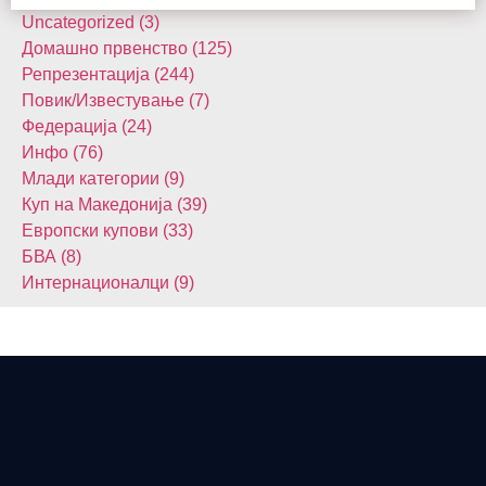
Uncategorized (3)
Домашнo првенство (125)
Репрезентација (244)
Повик/Известување (7)
Федерација (24)
Инфо (76)
Млади категории (9)
Куп на Македонија (39)
Европски купови (33)
БВА (8)
Интернационалци (9)