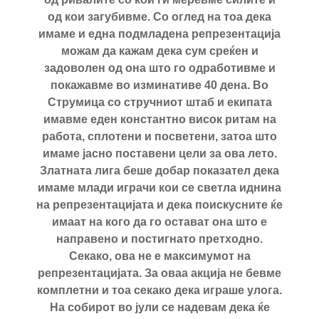
од кои загубивме. Со оглед на тоа дека
имаме и една подмладена репрезентација
можам да кажам дека сум среќен и
задоволен од она што го одработивме и
покажавме во изминативе 40 дена. Во
Струмица со стручниот штаб и екипата
имавме еден константно висок ритам на
работа, сплотени и посветени, затоа што
имаме јасно поставени цели за ова лето.
Златната лига беше добар показател дека
имаме млади играчи кои се светла иднина
на репрезентацијата и дека поискусните ќе
имаат на кого да го остават она што е
направено и постигнато претходно.
Секако, ова не е максимумот на
репрезентацијата. За оваа акција не бевме
комплетни и тоа секако дека играше улога.
На собирот во јули се надевам дека ќе