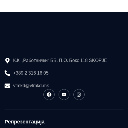
К.К. „Работнички“ ББ. П.О. Бокс 118 SKOPJE
+389 2 316 16 05
vfmkd@vfmkd.mk
Репрезентација