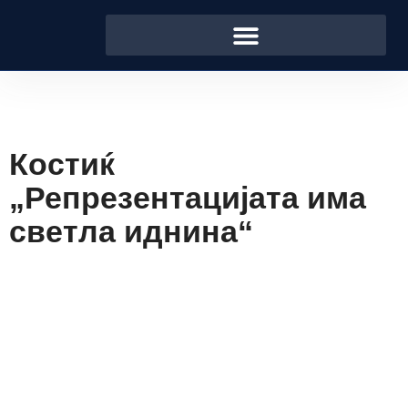
Костиќ
„Репрезентацијата има
светла иднина“