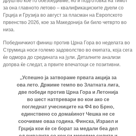
друштво кое го обезбедивме, но и подготовка на тимот
за она главното летово – квалификациските дуели со
Грција и Грузија во август за пласман на Европското
првенство 2026, кое за Македонија би било четврто во
низа.
Победничкиот финиш против Црна Гора во неделата во
Струмица носи големо задоволство во екипата, која сега
ќе одмора до средината на јули. Деталните анализи
допрва ќе следат, а првите впечатоци се позитивни.
„Успешно ја затвораме првата акција за
ова лето. Држиме темпо во Златната лига,
две победи против Црна Гора и Летонија
во шест натпревари во кои ако се
погледнат учесниците на Ф4 во Брно,
единствено со домаќинот Чешка не се
соочивме оваа година. Финска, Израел и
Грција кои ќе се борат за медали беа дел
од ривалите со кои ги меревме силите и