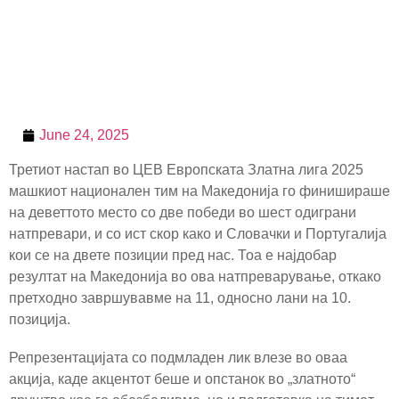
June 24, 2025
Третиот настап во ЦЕВ Европската Златна лига 2025
машкиот национален тим на Македонија го финишираше
на деветтото место со две победи во шест одиграни
натпревари, и со ист скор како и Словачки и Португалија
кои се на двете позиции пред нас. Тоа е најдобар
резултат на Македонија во ова натпреварување, откако
претходно завршувавме на 11, односно лани на 10.
позиција.
Репрезентацијата со подмладен лик влезе во оваа
акција, каде акцентот беше и опстанок во „златното“