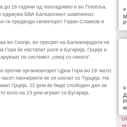
а до 16 години од попладнево е во Плевља,
 се одржува БВА Балканскиот шампионат.
М
е ги предводи селекторот Горан Славков и
Р
а во Скопје, во пресрет на Балканијадата на
а Гора ќе настапат уште и Бугарија, Грција и
аруваат по системот „секој со секого“.
ра против организаторот Црна Гора во 18 часот.
 часот пионерките ќе се соочат со Турција. На
имаат Грција. 22 јуни ќе биде слободен ден за
 коло на 23 јуни играат со Бугарија.
Д
Р
к
Un
До