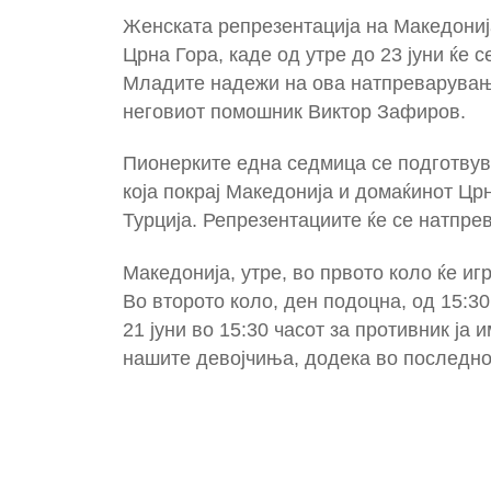
Женската репрезентација на Македониј
Црна Гора, каде од утре до 23 јуни ќе
Младите надежи на ова натпреварувањ
неговиот помошник Виктор Зафиров.
Пионерките една седмица се подготвува
која покрај Македонија и домаќинот Црн
Турција. Репрезентациите ќе се натпрев
Македонија, утре, во првото коло ќе иг
Во второто коло, ден подоцна, од 15:30
21 јуни во 15:30 часот за противник ја 
нашите девојчиња, додека во последното