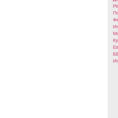
Ре
По
Фе
Ин
Мл
Ку
Ев
БВ
Ин