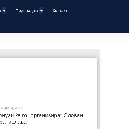
а
Федерација
Контакт
August 4, 2026
онузи ќе го „организира“ Слован
ратислава