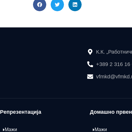
К.К. „Работни
+389 2 316 16
vfmkd@vfmkd
Репрезентација
Домашно првен
Мажи
Мажи