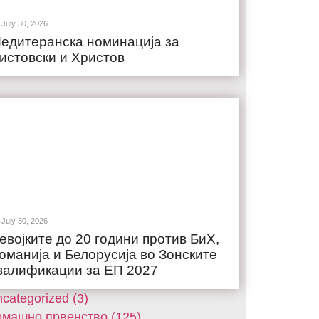
July 30, 2026
едитеранска номинација за
истовски и Христов
July 30, 2026
евојките до 20 години против БиХ,
оманија и Белорусија во Зонските
валификации за ЕП 2027
categorized (3)
машнo првенство (125)