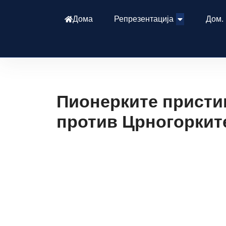
Дома
Репрезентација
Дом.
Пионерките присти
против Црногорките