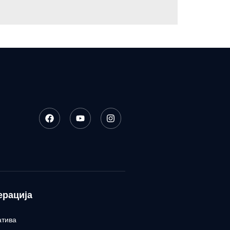
ерација
атива