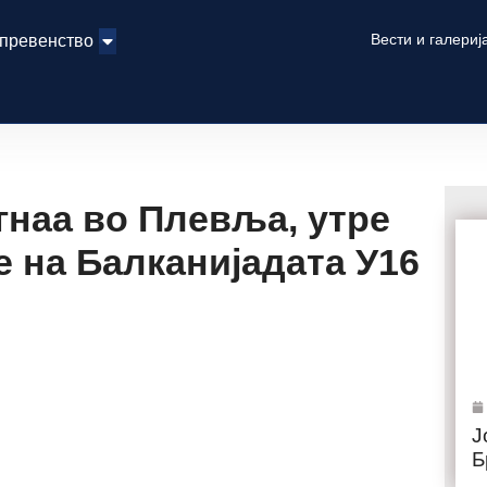
Вести и галериј
 превенство
гнаа во Плевља, утре
 на Балканијадата У16
Ј
Б