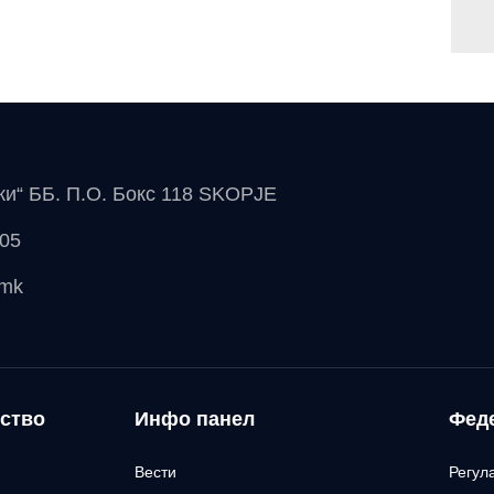
чки“ ББ. П.О. Бокс 118 SKOPJE
 05
.mk
ство
Инфо панел
Фед
Вести
Регул