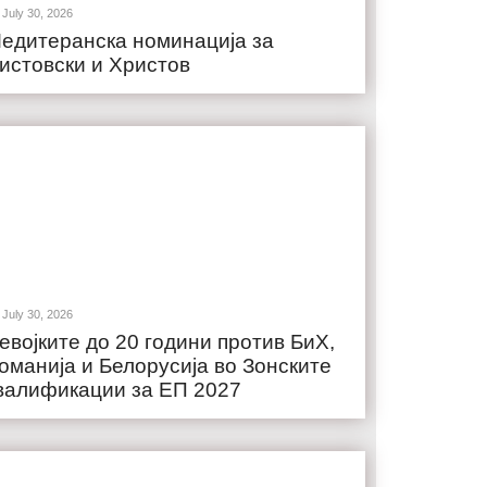
July 30, 2026
едитеранска номинација за
истовски и Христов
July 30, 2026
евојките до 20 години против БиХ,
оманија и Белорусија во Зонските
валификации за ЕП 2027