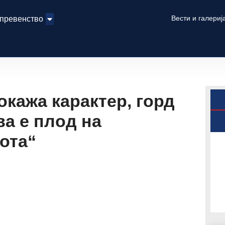
Вести и галериј
 превенство
окажа карактер, горд
ва е плод на
ота“