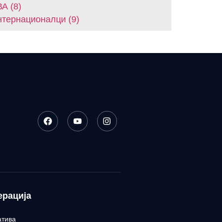
А (8)
тернационалци (9)
ерација
атива