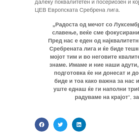
далеку поквалитетен и посериозен и ко
ЦЕВ Европската Сребрена лига.
„Радоста од мечот со Луксембр
славење, веќе сме фокусирани
Пред нас е еден од најквалитет
Сребрената лига и ќе биде тешк
мојот тим и во неговите квалит
знаме. Имаме и ние наши адути,
подготовка ќе ни донесат и до
биде и тоа како важна за нас 
уште еднаш ќе ги наполни триб
радуваме на крајот
“,
з