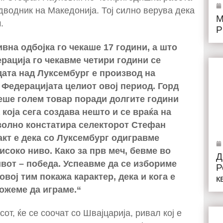
дводник на Македонија. Тој силно верува дека
М
.
Р
вна одбојка го чекаше 17 години, а што
ерација го чекавме четири години се
ата над Луксембург е производ на
 Федерацијата целиот овој период. Горд
сеше голем товар поради долгите години
 која сега создава нешто и се враќа на
волно констатира селекторот Стефан
кт е дека со Луксембург одигравме
исоко ниво. Како за прв меч, бевме во
Д
ивот – победа. Успеавме да се избориме
Р
овој тим покажа карактер, дека и кога е
к
ожеме да играме.“
от, ќе се соочат со Швајцарија, ривал кој е