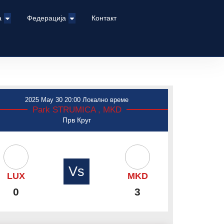
а
Федерација
Контакт
2025 May 30 20:00 Локално време
Park STRUMICA , MKD
Прв Круг
Vs
LUX
MKD
0
3