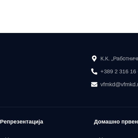
К.К. „Работни
+389 2 316 16
vfmkd@vfmkd
Репрезентација
Домашно првен