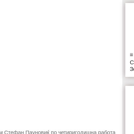
С
З
им Стефан Пауновиќ по четиригодишна работа