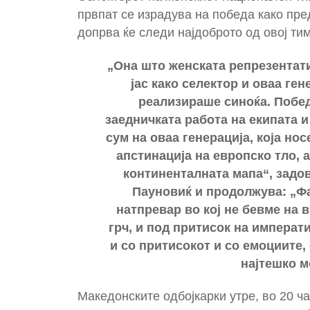
првпат се израдува на победа како пре
допрва ќе следи најдоброто од овој тим
„Она што женската репрезентати
јас како селектор и оваа ген
реализираше синоќа. Побед
заедничката работа на екипата и
сум на оваа генерација, која но
апстинација на европско тло, а
континенталната мапа“, задо
Пауновиќ и продолжува: „Фа
натпревар во кој не бевме на в
грч, и под притисок на императ
и со притисокот и со емоциите, 
најтешко м
Македонските одбојкарки утре, во 20 час