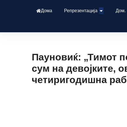
Дома
Репрезентација
Дом.
Пауновиќ: „Тимот п
сум на девојките, о
четиригодишна раб