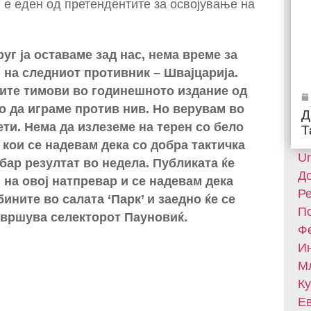
ј е еден од претендентите за освојување на
уг ја оставаме зад нас, нема време за
 на следниот противник – Швајцарија.
ните тимови во годинешното издание од
о да играме против нив. Но верувам во
Д
ети. Нема да излеземе на терен со бело
Т
 кои се надевам дека со добра тактичка
Un
бар резултат во недела. Публиката ќе
До
и на овој натпревар и се надевам дека
Ре
ините во салата ‘Парк’ и заедно ќе се
По
авршува селекторот Пауновиќ.
Фе
Ин
Мл
Ку
Ев