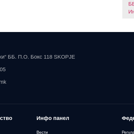
БВ
Ин
чки“ ББ. П.О. Бокс 118 SKOPJE
 05
.mk
ство
Инфо панел
Фед
Вести
Регул