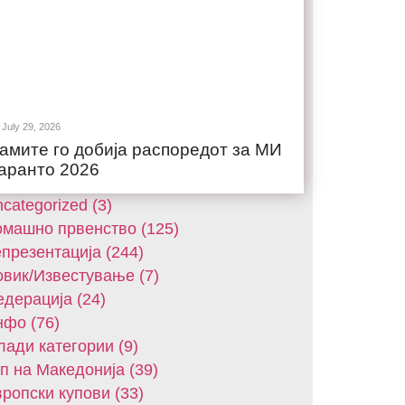
July 29, 2026
амите го добија распоредот за МИ
аранто 2026
categorized (3)
машнo првенство (125)
презентација (244)
вик/Известување (7)
дерација (24)
фо (76)
ади категории (9)
п на Македонија (39)
ропски купови (33)