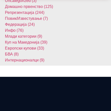
Uncategorized (3)
Домашнo првенство (125)
Репрезентација (244)
Повик/Известување (7)
Федерација (24)
Инфо (76)
Млади категории (9)
Куп на Македонија (39)
Европски купови (33)
БВА (8)
Интернационалци (9)