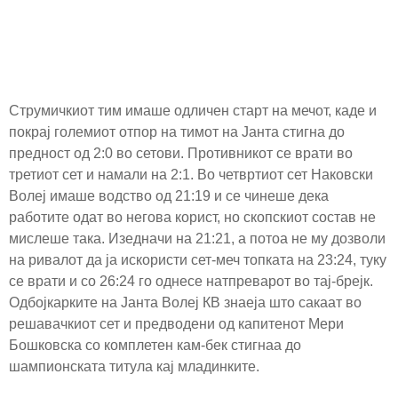
Струмичкиот тим имаше одличен старт на мечот, каде и
покрај големиот отпор на тимот на Јанта стигна до
предност од 2:0 во сетови. Противникот се врати во
третиот сет и намали на 2:1. Во четвртиот сет Наковски
Волеј имаше водство од 21:19 и се чинеше дека
работите одат во негова корист, но скопскиот состав не
мислеше така. Изедначи на 21:21, а потоа не му дозволи
на ривалот да ја искористи сет-меч топката на 23:24, туку
се врати и со 26:24 го однесе натпреварот во тај-брејк.
Одбојкарките на Јанта Волеј КВ знаеја што сакаат во
решавачкиот сет и предводени од капитенот Мери
Бошковска со комплетен кам-бек стигнаа до
шампионската титула кај младинките.