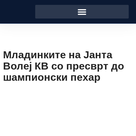
Младинките на Јанта
Волеј КВ со пресврт до
шампионски пехар