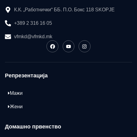
К.К. „Работнички“ ББ. П.О. Бокс 118 SKOPJE
+389 2 316 16 05
vfmkd@vfmkd.mk
Репрезентација
Мажи
Жени
Домашно првенство