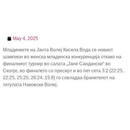
May 4, 2025
Младинките на Јанта Волеј Кисела Вода се новиот
шампион во женска младинска конкуренција откако на
финалниот турнир во салата „Јане Сандански“ во
Скопје, во финалето со пресврт и во пет сета 3:2 (22:25,
22:25, 25:20, 26:24, 15:8) го совладаа бранителот на
титулата Наковски Волеј.