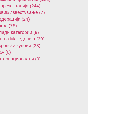
презентација (244)
вик/Известување (7)
дерација (24)
фо (76)
ади категории (9)
п на Македонија (39)
ропски купови (33)
А (8)
тернационалци (9)