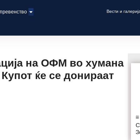
Вести и галериј
 превенство
ација на ОФМ во хумана
 Купот ќе се донираат
С
З