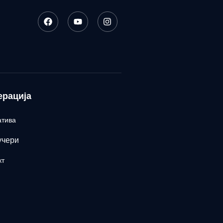
ерација
атива
учери
кт