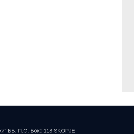
чки“ ББ. П.О. Бокс 118 SKOPJE