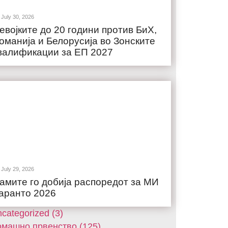
July 30, 2026
евојките до 20 години против БиХ,
оманија и Белорусија во Зонските
валификации за ЕП 2027
July 29, 2026
амите го добија распоредот за МИ
аранто 2026
categorized (3)
машнo првенство (125)