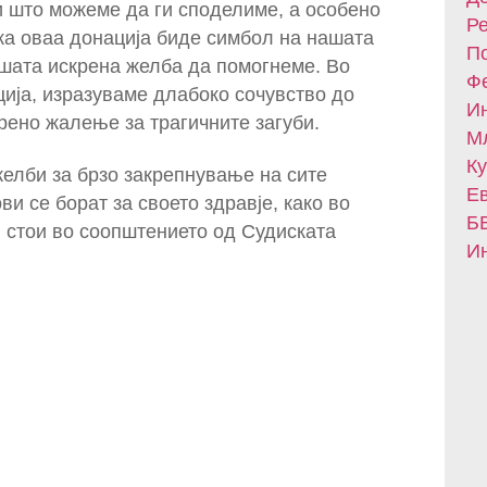
и што можеме да ги споделиме, а особено
Ре
ека оваа донација биде симбол на нашата
По
шата искрена желба да помогнеме. Во
Фе
ција, изразуваме длабоко сочувство до
Ин
рено жалење за трагичните загуби.
Мл
Ку
елби за брзо закрепнување на сите
Ев
и се борат за своето здравје, како во
БВ
“, стои во соопштението од Судиската
Ин