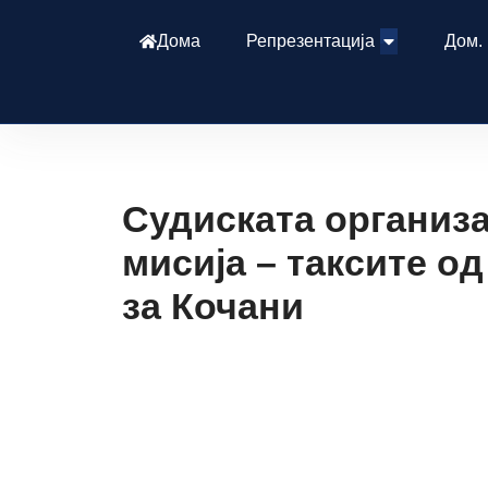
Дома
Репрезентација
Дом.
Судиската организ
мисија – таксите од
за Кочани