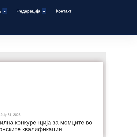
а
Федерација
Контакт
July 31, 2026
илна конкуренција за момците во
онските квалификации