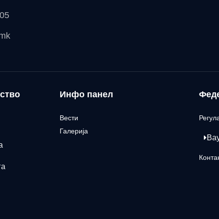
 05
.mk
ство
Инфо панел
Фед
Вести
Регул
Галерија
Ва
а
Конта
га