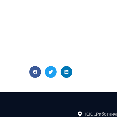
К.К. „Работни