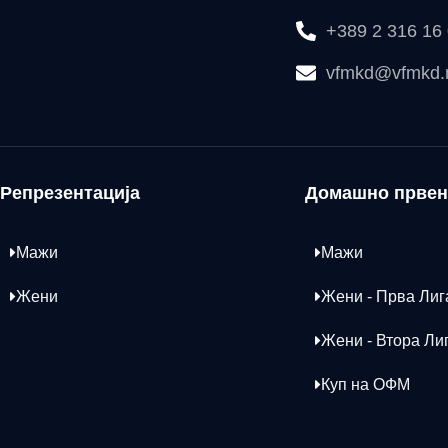
+389 2 316 16
vfmkd@vfmkd
Репрезентација
Домашно првен
Мажи
Мажи
Жени
Жени - Прва Лиг
Жени - Втора Ли
Куп на ОФМ