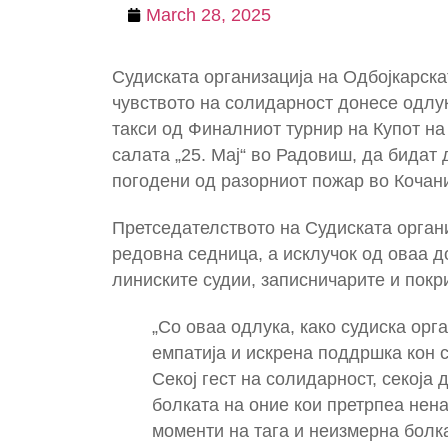
March 28, 2025
Судиската организација на Одбојкарск
чувството на солидарност донесе одлук
такси од Финалниот турнир на Купот на
салата „25. Мај“ во Радовиш, да бидат
погодени од разорниот пожар во Кочан
Претседателството на Судиската органи
редовна седница, а исклучок од оваа д
линиските судии, записничарите и пок
„Со оваа одлука, како судиска орг
емпатија и искрена поддршка кон с
Секој гест на солидарност, секоја
болката на оние кои претрпеа нен
моменти на тага и неизмерна болка