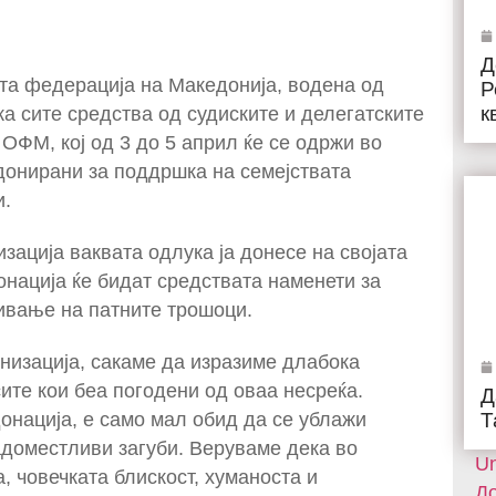
Д
ата федерација на Македонија, водена од
Р
к
а сите средства од судиските и делегатските
 ОФМ, кој од 3 до 5 април ќе се одржи во
 донирани за поддршка на семејствата
и.
зација ваквата одлука ја донесе на својата
онација ќе бидат средствата наменети за
ривање на патните трошоци.
анизација, сакаме да изразиме длабока
ите кои беа погодени од оваа несреќа.
Д
Т
 донација, е само мал обид да се ублажи
адоместливи загуби. Веруваме дека во
Un
, човечката блискост, хуманоста и
До