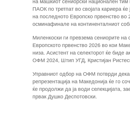
на машкиот сениорски национален тим н
ПАОК по третпат во својата кариера ќе 
на последното Европско првенство во 2
осминафинале на континенталниот соб
Миленкоски ги превзема сениорите на 
Европското првенство 2026 во кои Маке
низа. Асистент на селекторот ќе биде а
ОФМ 2024, Штип УГД, Кристијан Ристес
Управниот одбор на ОФМ потврди дека 
репрезентација на Македонија ќе го со
ќе продолжи да ја води селекцијата, з
првак Душко Деспотовски.