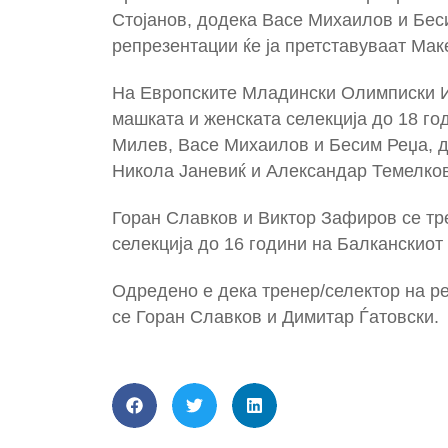
Стојанов, додека Васе Михаилов и Бес
репрезентации ќе ја претставуваат Ма
На Европските Младински Олимписки И
машката и женската селекција до 18 г
Милев, Васе Михаилов и Бесим Реџа, до
Никола Јаневиќ и Александар Темелков
Горан Славков и Виктор Зафиров се тре
селекција до 16 години на Балканскиот
Одредено е дека тренер/селектор на ре
се Горан Славков и Димитар Ѓатовски.