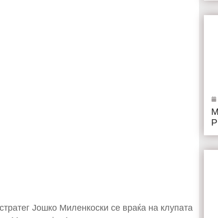
М
Р
стратег Јошко Миленкоски се враќа на клупата