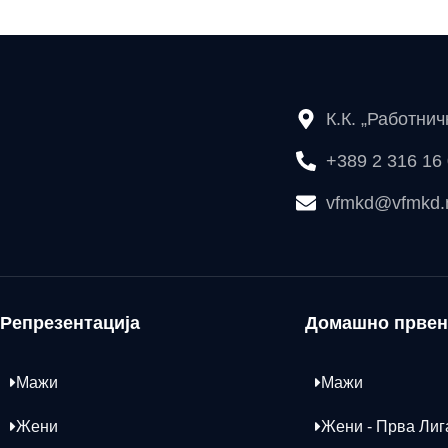
К.К. „Работни
+389 2 316 16
vfmkd@vfmkd
Репрезентација
Домашно првен
Мажи
Мажи
Жени
Жени - Прва Лиг