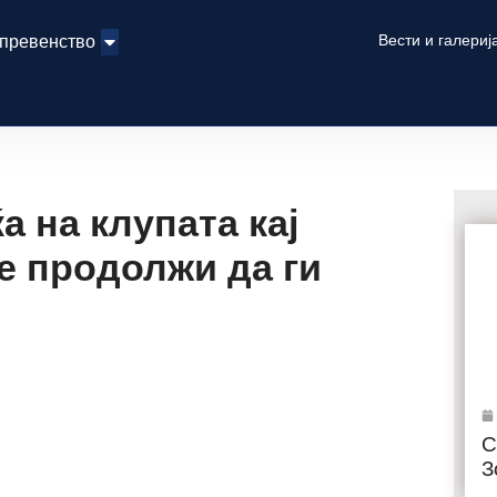
Вести и галериј
 превенство
а на клупата кај
е продолжи да ги
С
З