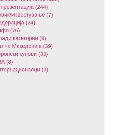
презентација (244)
вик/Известување (7)
дерација (24)
фо (76)
ади категории (9)
п на Македонија (39)
ропски купови (33)
А (8)
тернационалци (9)