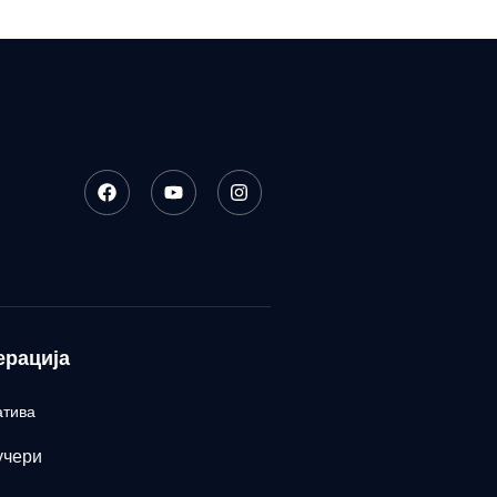
ерација
атива
учери