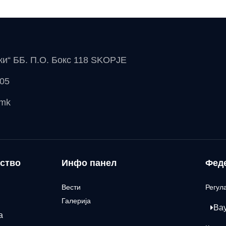
чки“ ББ. П.О. Бокс 118 SKOPJE
 05
.mk
ство
Инфо панел
Фед
Вести
Регул
Галерија
Ва
а