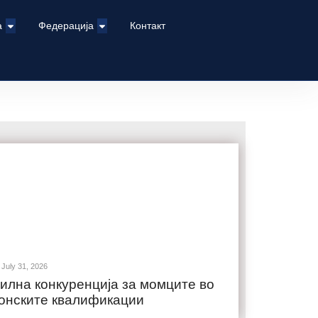
а
Федерација
Контакт
July 31, 2026
илна конкуренција за момците во
онските квалификации