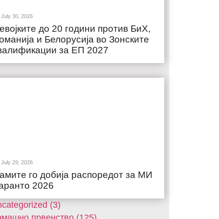
July 30, 2026
евојките до 20 години против БиХ,
оманија и Белорусија во Зонските
валификации за ЕП 2027
July 29, 2026
амите го добија распоредот за МИ
аранто 2026
categorized (3)
машнo првенство (125)