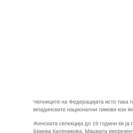
Челниците на Федерацијата исто така 
младинските национални тимови кои ќе 
Женската селекција до 19 години ќе ја
Бранка Каленикова. Машката репрезента