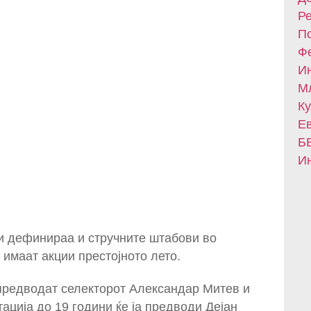
Ре
По
Фе
Ин
Мл
Ку
Ев
БВ
Ин
ги дефинираа и стручните штабови во
имаат акции престојното лето.
 предводат селекторот Александар Митев и
ција до 19 години ќе ја предводи Дејан