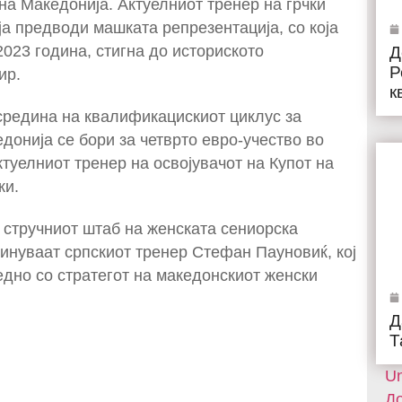
а Македонија. Актуелниот тренер на грчки
ја предводи машката репрезентација, со која
023 година, стигна до историското
Д
Р
ир.
к
средина на квалификацискиот циклус за
донија се бори за четврто евро-учество во
ктуелниот тренер на освојувачот на Купот на
ки.
стручниот штаб на женската сениорска
чинуваат српскиот тренер Стефан Пауновиќ, кој
аедно со стратегот на македонскиот женски
Д
Т
Un
До