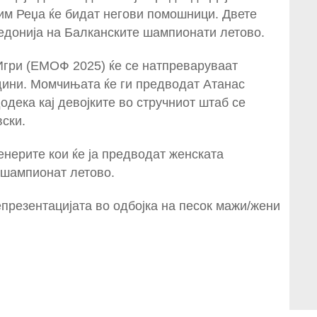
им Реџа ќе бидат негови помошници. Двете
кедонија на Балканските шампионати летово.
гри (ЕМОФ 2025) ќе се натпреваруваат
одини. Момчињата ќе ги предводат Атанас
дека кај девојките во стручниот штаб се
ски.
нерите кои ќе ја предводат женската
 шампионат летово.
презентацијата во одбојка на песок мажи/жени