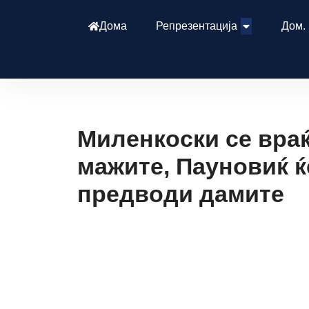
Дома
Репрезентација
Дом.
Миленкоски се враќ
мажите, Пауновиќ ќ
предводи дамите