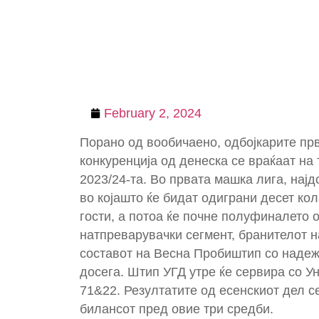
February 2, 2024
Порано од вообичаено, одбојкарите пр
конкуренција од денеска се враќаат на
2023/24-та. Во првата машка лига, нај
во којашто ќе бидат одиграни десет кол
гости, а потоа ќе почне полуфиналето 
натпреварувачки сегмент, бранителот н
составот на Весна Пробиштип со надеж
досега. Штип УГД утре ќе сервира со Ун
71&22. Резултатите од есенскиот дел с
билансот пред овие три средби.