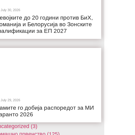
July 30, 2026
евојките до 20 години против БиХ,
оманија и Белорусија во Зонските
валификации за ЕП 2027
July 29, 2026
амите го добија распоредот за МИ
аранто 2026
categorized (3)
машнo првенство (125)