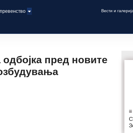
Вести и галериј
 превенство
 одбојка пред новите
озбудувања
С
З