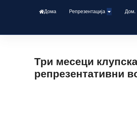
Дома
Репрезентација
Дом.
Три месеци клупска
репрезентативни в