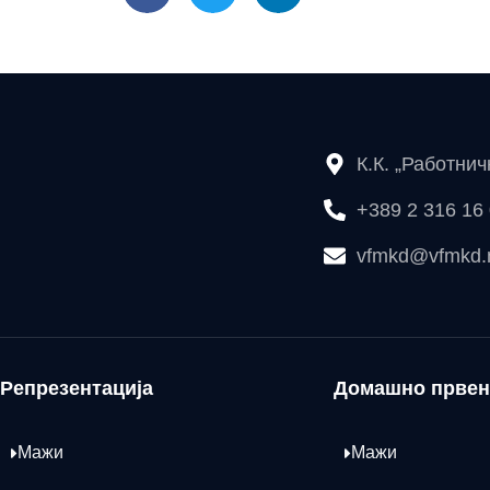
К.К. „Работни
+389 2 316 16
vfmkd@vfmkd
Репрезентација
Домашно првен
Мажи
Мажи