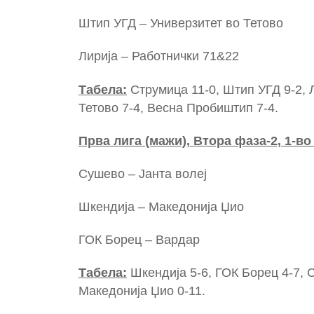
Штип УГД – Универзитет во Тетово
Лирија – Работнички 71&22 (с
Табела:
Струмица 11-0, Штип УГД 9-2, Л
Тетово 7-4, Весна Пробиштип 7-4.
Прва лига (мажи), Втора фаза-2, 1-во
Сушево – Јанта волеј (пет
Шкендија – Македонија Џио (
ГОК Борец – Вардар (саб
Табела:
Шкендија 5-6, ГОК Борец 4-7, С
Македонија Џио 0-11.