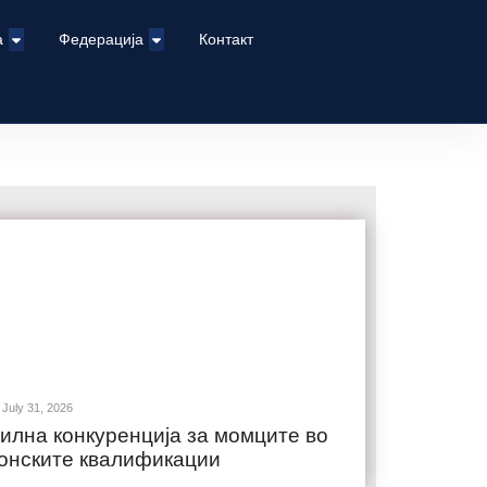
а
Федерација
Контакт
July 31, 2026
илна конкуренција за момците во
онските квалификации