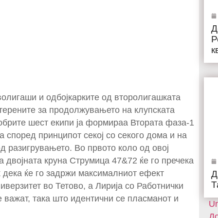
Д
Р
к
волигаши и одбојкарките од второлигашката
 терените за продолжувањето на клупската
добрите шест екипи ја формираа Втората фаза-1
а според принципот секој со секого дома и на
од разигрувањето. Во првото коло од овој
а двојната круна Струмица 47&72 ќе го пречека
 дека ќе го задржи максималниот ефект
Д
Т
иверзитет во Тетово, а Лирија со Работнички
е важат, така што идентични се пласманот и
Un
До