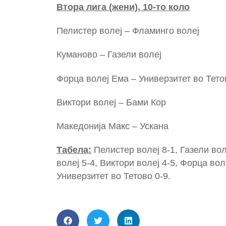
Втора лига (жени), 10-то коло
Пелистер волеј – Фламинго волеј
Куманово – Газели волеј (с
Форца волеј Ема – Универзитет во Тето
Виктори волеј – Бами Кор (с
Македонија Макс – Ускана (с
Табела:
Пелистер волеј 8-1, Газели вол
волеј 5-4, Виктори волеј 4-5, Форца вол
Универзитет во Тетово 0-9.