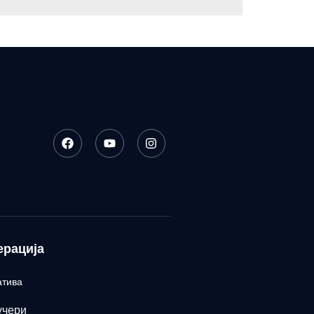
ерација
атива
учери