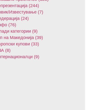
презентација (244)
вик/Известување (7)
дерација (24)
фо (76)
ади категории (9)
п на Македонија (39)
ропски купови (33)
А (8)
тернационалци (9)