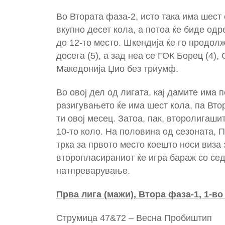
Во Втората фаза-2, исто така има шест 
вкупно десет кола, а потоа ќе биде одр
до 12-то место. Шкендија ќе го продол
досега (5), а зад неа се ГОК Борец (4), 
Македонија Џио без триумф.
Во овој дел од лигата, кај дамите има п
разигувањето ќе има шест кола, па Вто
ти овој месец. Затоа, пак, второлигаши
10-то коло. На половина од сезоната, П
трка за првото место коешто носи виза 
второпласираниот ќе игра бараж со се
натпреварување.
Прва лига (мажи), Втора фаза-1,
1
-во
Струмица 47&72 – Весна Пробиштип