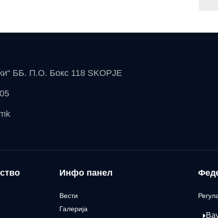
чки“ ББ. П.О. Бокс 118 SKOPJE
 05
.mk
ство
Инфо панел
Фед
Вести
Регул
Галерија
Ва