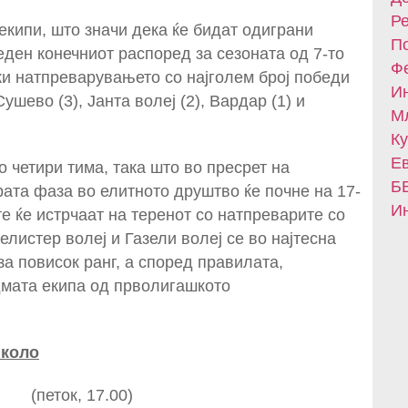
Ре
екипи, што значи дека ќе бидат одиграни
По
еден конечниот распоред за сезоната од 7-то
Фе
жи натпреварувањето со најголем број победи
Ин
Сушево (3), Јанта волеј (2), Вардар (1) и
Мл
Ку
Ев
о четири тима, така што во пресрет на
БВ
рата фаза во елитното друштво ќе почне на 17-
Ин
те ќе истрчаат на теренот со натпреварите со
елистер волеј и Газели волеј се во најтесна
за повисок ранг, а според правилата,
дмата екипа од прволигашкото
 коло
 (петок, 17.00)