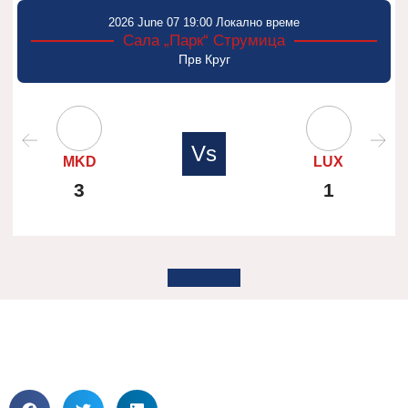
2026 June 07 19:00 Локално време
Сала „Парк“ Струмица
Прв Круг
Vs
MKD
LUX
3
1