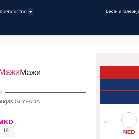
Вести и галериј
 превенство
 Мажи
Мажи
0
 Liougas GLYFADA
MKD
19
NED