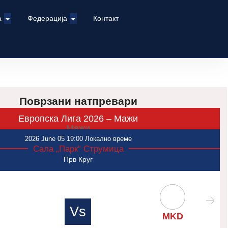
а
Федерација
Контакт
Поврзани натпревари
Европска Лига 2026 – Мажи
Мажи
2026 June 05 19:00 Локално време
Сала „Парк“ Струмица
Прв Круг
Vs
MKD