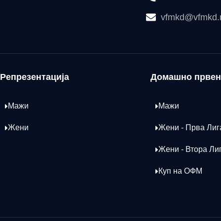
vfmkd@vfmkd
Репрезентација
Домашно првен
Мажи
Мажи
Жени
Жени - Прва Лиг
Жени - Втора Ли
Куп на ОФМ