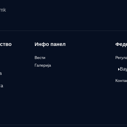
.mk
ство
Инфо панел
Фед
Вести
Регул
Галерија
Ва
а
Конта
га