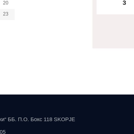
3
20
23
чки“ ББ. П.О. Бокс 118 SKOPJE
 05