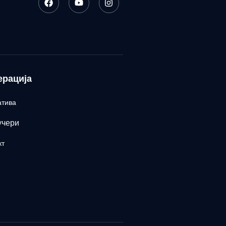
ерација
атива
учери
кт