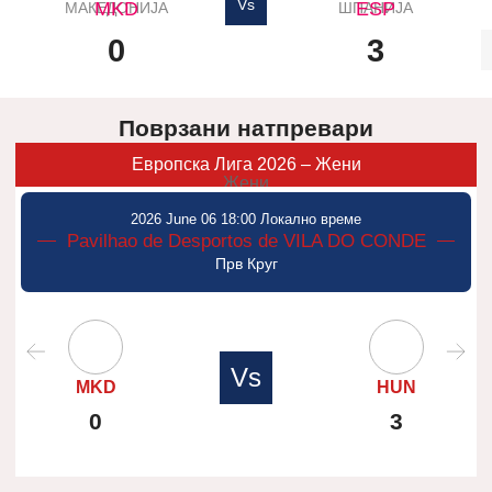
Vs
MKD
ESP
МАКЕДОНИЈА
ШПАНИЈА
0
3
Поврзани натпревари
Европска Лига 2026 – Жени
Жени
2026 June 06 18:00 Локално време
Pavilhao de Desportos de VILA DO CONDE
Прв Круг
Vs
MKD
HUN
0
3