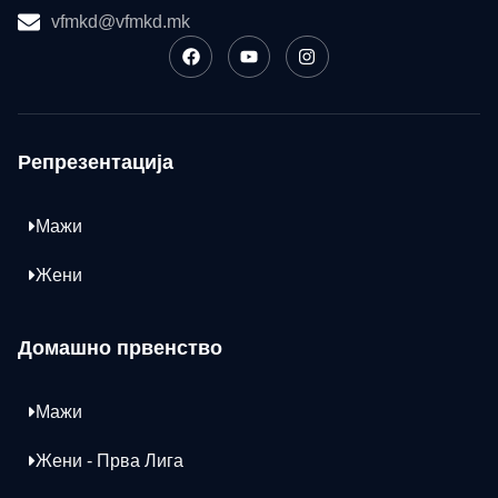
vfmkd@vfmkd.mk
Репрезентација
Мажи
Жени
Домашно првенство
Мажи
Жени - Прва Лига