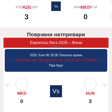
Vs
AZE
MKD
АЗЕРБЕЈЏАН
МАКЕДОНИЈА
3
0
Поврзани натпревари
Европска Лига 2026 – Жени
Жени
2026 June 06 18:00 Локално време
Pavilhao de Desportos de VILA DO CONDE
Прв Круг
Vs
MKD
HUN
0
3