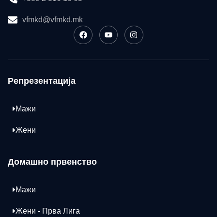
vfmkd@vfmkd.mk
Репрезентација
Мажи
Жени
Домашно првенство
Мажи
Жени - Прва Лига