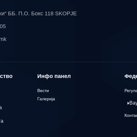
чки“ ББ. П.О. Бокс 118 SKOPJE
 05
.mk
ство
Инфо панел
Фед
Вести
Регул
Галерија
Ва
а
Конта
га