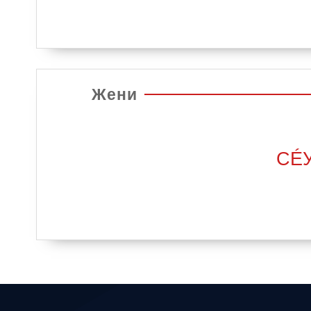
Жени
СÉ