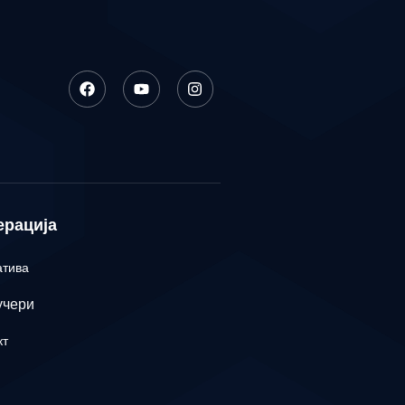
ерација
атива
учери
кт