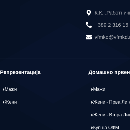
К.К. „Работни
+389 2 316 16
vfmkd@vfmkd
Репрезентација
Домашно првен
Мажи
Мажи
Жени
Жени - Прва Лиг
Жени - Втора Ли
Куп на ОФМ