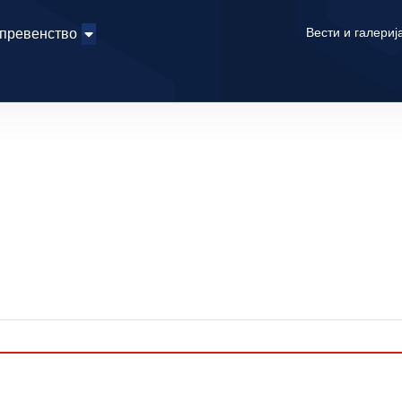
Вести и галериј
 превенство