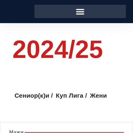
2024/25
Сениор(к)и
/
Куп
Лига /
Жени
Мажи