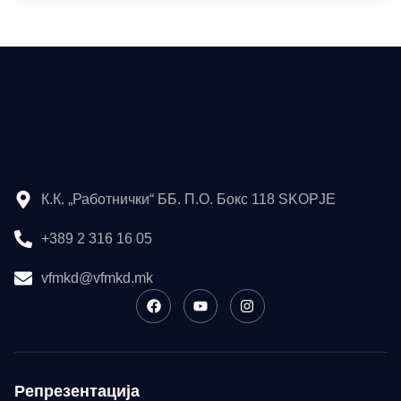
К.К. „Работнички“ ББ. П.О. Бокс 118 SKOPJE
+389 2 316 16 05
vfmkd@vfmkd.mk
Репрезентација