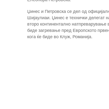
Џинес и Петровска се дел од официјалн
Шијаулиаи. Џинес е технички делегат н
второ континентално натпреварување во
биде загревање пред Европското првен
кога ќе биде во Клуж, Романија.