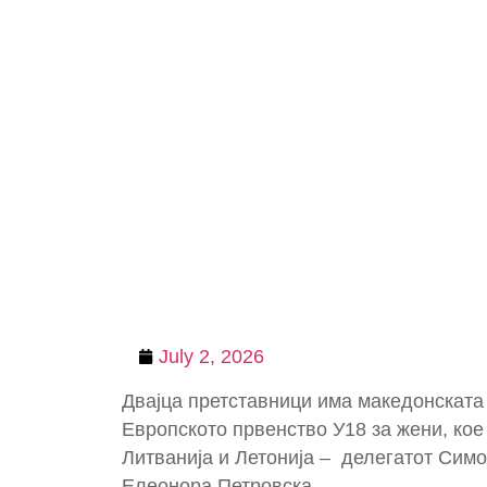
July 2, 2026
Двајца претставници има македонската
Европското првенство У18 за жени, кое 
Литванија и Летонија – делегатот Сим
Елеонора Петровска.