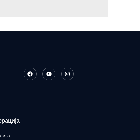
ерација
атива