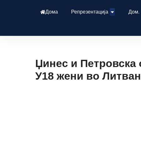
Дома
Репрезентација
Дом.
Џинес и Петровска
У18 жени во Литван