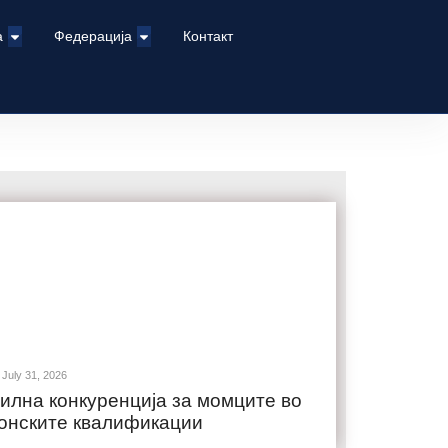
а
Федерација
Контакт
July 31, 2026
илна конкуренција за момците во
онските квалификации