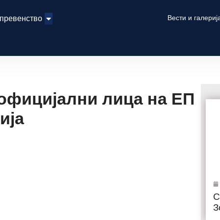
Вести и галериј
 превенство
 официјални лица на ЕП
ија
С
З