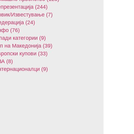
презентација (244)
вик/Известување (7)
дерација (24)
фо (76)
ади категории (9)
п на Македонија (39)
ропски купови (33)
А (8)
тернационалци (9)