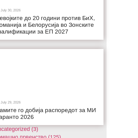
July 30, 2026
евојките до 20 години против БиХ,
оманија и Белорусија во Зонските
валификации за ЕП 2027
July 29, 2026
амите го добија распоредот за МИ
аранто 2026
categorized (3)
машнo првенство (125)