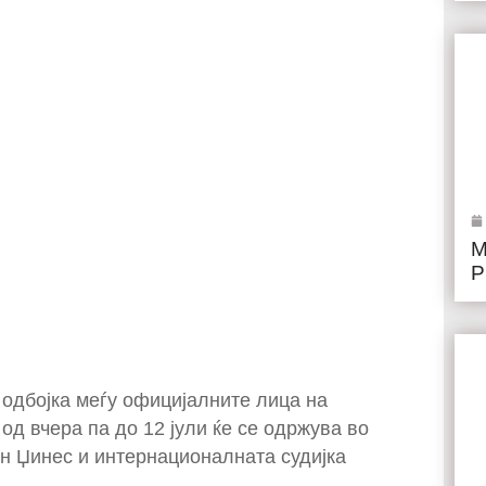
М
Р
 одбојка меѓу официјалните лица на
од вчера па до 12 јули ќе се одржува во
он Џинес и интернационалната судијка