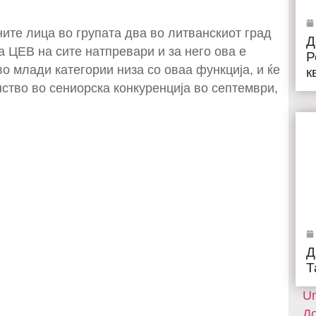
ите лица во групата два во литванскиот град
Д
а ЦЕВ на сите натпревари и за него ова е
Р
 млади категории низа со оваа функција, и ќе
к
ство во сениорска конкуренција во септември,
Д
Т
Un
До