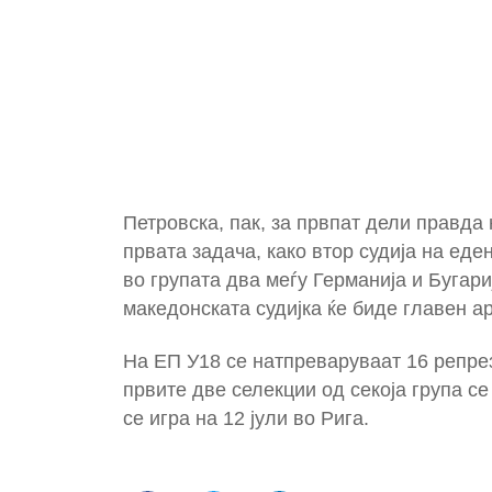
Петровска, пак, за првпат дели правда
првата задача, како втор судија на ед
во групата два меѓу Германија и Бугариј
македонската судијка ќе биде главен а
На ЕП У18 се натпреваруваат 16 репрез
првите две селекции од секоја група с
се игра на 12 јули во Рига.