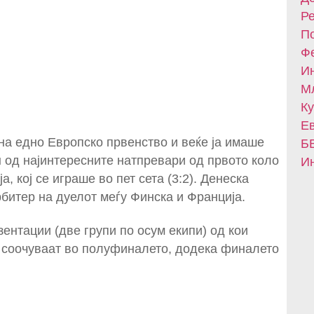
Ре
По
Фе
Ин
Мл
Ку
Ев
 на едно Европско првенство и веќе ја имаше
БВ
ен од најинтересните натпревари од првото коло
Ин
а, кој се играше во пет сета (3:2). Денеска
рбитер на дуелот меѓу Финска и Франција.
ентации (две групи по осум екипи) од кои
е соочуваат во полуфиналето, додека финалето