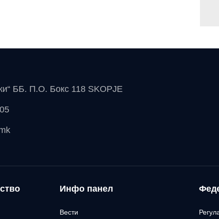
чки“ ББ. П.О. Бокс 118 SKOPJE
 05
.mk
ство
Инфо панел
Фед
Вести
Регул