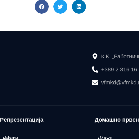
К.К. „Работни
+389 2 316 16
vfmkd@vfmkd
Репрезентација
Домашно првен
Мажи
Мажи