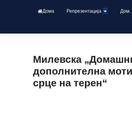
Дома
Репрезентација
Дом.
Милевска „Домашни
дополнителна моти
срце на терен“