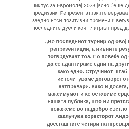
циклус за ЕвроВолеј 2028 јасно беше д
предизвик. Репрезентативките веруваат
заедно носи позитивни промени и ветува
последните дуели кои ги играат пред 
„Во последниот турнир од овој 
репрезентации, а нивните рез
потврдуваат тоа. По повеќе од
да се адаптираме едни на други
како едно. Стручниот штаб п
испочитуваме договореното
натпревари. Како и досега,
максимумот и ќе оставиме срце
нашата публика, што ни претст
покажеме во најдобро светло 
заклучува коректорот Андро
досегашните четири натпревари