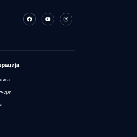
ерација
атива
учери
кт