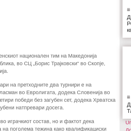
Д
Р
к
женскиот национален тим на Македонија
ика, во СЦ „Борис Трајковски“ во Скопје,
ија.
ари на претходните два турнири е на
пласман во Евролигата, додека Словенија во
етири победи без загубен сет, додека Хрватска
Д
губени натпревари досега.
Т
во играчкиот состав, но и фактот дека
Un
а на поголема тежина како квалификациски
До