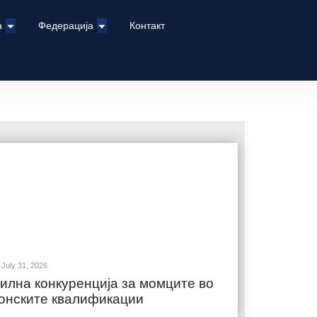
а
Федерација
Контакт
July 31, 2026
илна конкуренција за момците во
онските квалификации