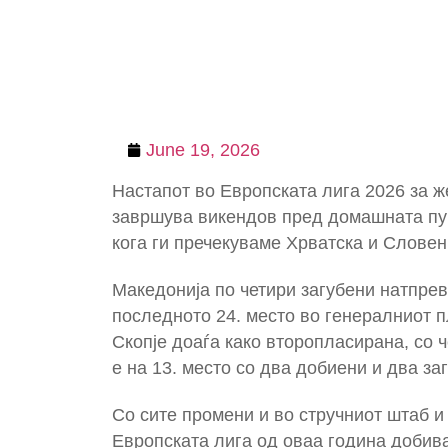
June 19, 2026
Настапот во Европската лига 2026 за 
завршува викендов пред домашната публ
кога ги пречекуваме Хрватска и Словен
Македонија по четири загубени натпрев
последното 24. место во генералниот 
Скопје доаѓа како второпласирана, со ч
е на 13. место со два добиени и два за
Со сите промени и во стручниот штаб и 
Европската лига од оваа година добив