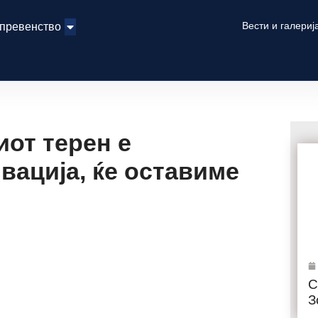
Вести и галериј
 превенство
от терен е
вација, ќе оставиме
С
З