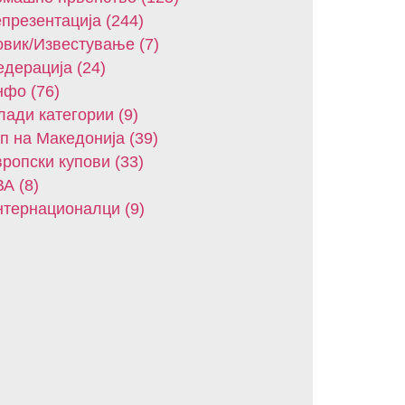
презентација (244)
вик/Известување (7)
дерација (24)
фо (76)
ади категории (9)
п на Македонија (39)
ропски купови (33)
А (8)
тернационалци (9)