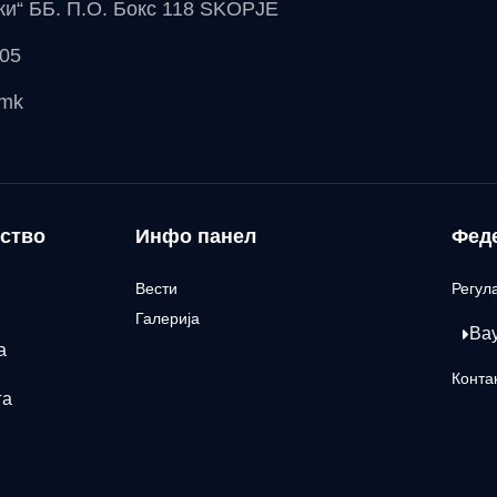
чки“ ББ. П.О. Бокс 118 SKOPJE
 05
.mk
ство
Инфо панел
Фед
Вести
Регул
Галерија
Ва
а
Конта
га