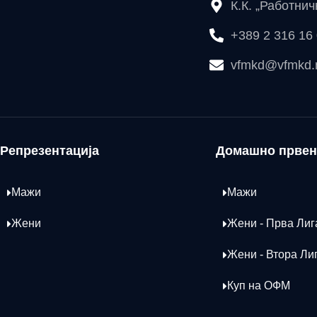
К.К. „Работни
+389 2 316 16
vfmkd@vfmkd
Репрезентација
Домашно првен
Мажи
Мажи
Жени
Жени - Прва Лиг
Жени - Втора Ли
Куп на ОФМ