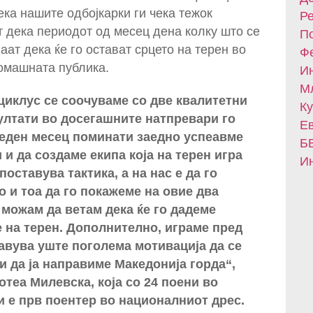
ека нашите одбојкарки ги чека тежок
Ре
 дека периодот од месец дена колку што се
По
ат дека ќе го остават срцето на терен во
Фе
домашната публика.
Ин
Мл
циклус се соочуваме со две квалитетни
Ку
ултати во досегашните натпревари го
Ев
 еден месец поминати заедно успеавме
БВ
 и да создаме екипа која на терен игра
Ин
оставува тактика, а на нас е да го
 и тоа да го покажеме на овие два
 можам да ветам дека ќе го дадеме
 на терен. Дополнително, играме пред
авува уште поголема мотивација да се
и да ја направиме Македонија горда“,
теа Милевска, која со 24 поени во
 е прв поентер во националниот дрес.