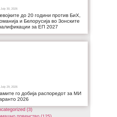
July 30, 2026
евојките до 20 години против БиХ,
оманија и Белорусија во Зонските
валификации за ЕП 2027
July 29, 2026
амите го добија распоредот за МИ
аранто 2026
categorized (3)
машнo првенство (125)