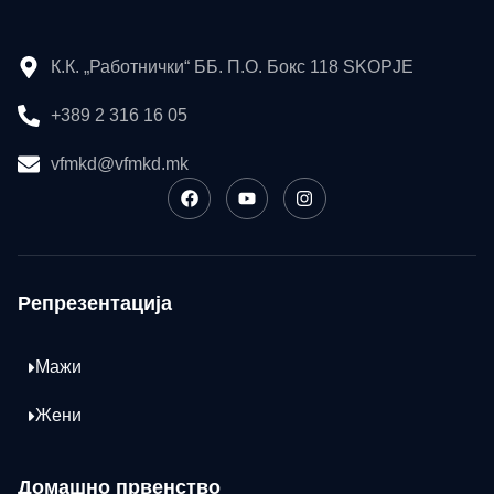
К.К. „Работнички“ ББ. П.О. Бокс 118 SKOPJE
+389 2 316 16 05
vfmkd@vfmkd.mk
Репрезентација
Мажи
Жени
Домашно првенство