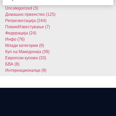
Uncategorized (3)
Домашнo првенство (125)
Репрезентација (244)
Повик/Известување (7)
Федерација (24)
Инфо (76)
Млади категории (9)
Куп на Македонија (39)
Европски купови (33)
БВА (8)
Интернационалци (9)