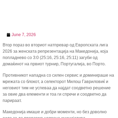
June 7, 2026
Втор пораз во вториот натпревар од Европската лига
2026 за женската репрезентација на Македонија, која
попладнево со 3:0 (25:16, 25:16, 25:11) загуби од
домаќинот на првиот турнир, Португалија, во Порто.
Противникот нападна со силен сервис и доминираше на
мрежата со блокот, а селекторот Милош Гавриловиќ и
неговиот тим не успеваа да најдат соодветно решение
за овие два елементи и тоа ги спречи и соодветно да
парираат.
Македонија имаше и добри моменти, но без доволно