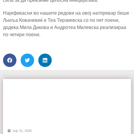
сила за да превземе целосна иницијатива.
Најефикасни во нашите редови на овој натпревар беше
Љиља Ковачевиќ и Теа Терзиевска со по пет поени,
додека Мила Дикова и Андротеа Милевска реализираа
по четири поени.
July 31, 2026