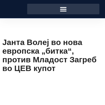
Јанта Волеј во нова
европска „битка“,
против Младост Загреб
во ЦЕВ купот