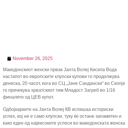
November 26, 2025
Македонскиот женски првак Јанта Волеј Кисела Вода
настапот во европските клупски купови го продолжува
денеска, 20 часот, кога во СЦ „Јане Сандански“ во Скопје
го пречекува хрватскиот тим Младост Загреб во 1/16
финалето од ЦЕВ купот.
Одбојкарките на Јанта Волеј КВ испишаа историски
успех, кој не е само клупски, туку ќе остане запаметен и
како еден од највисоките успеси во македонската женска