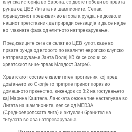
клупска историја во Европа, со двете победи во првата
рунда од ЦЕВ Лигата на шампионите. Сепак,
францускиот предизвик во втората рунда, не дозволи
нашиот претставник да приреди сензација и да се најде
во главната фаза од елитното натпреварување.
Предизвиците сега се селат во ЦЕВ купот, каде во
првата рунда од второто по квалитет европско клупско
натпреварување Јанта Волеј КВ ќе се соочи со
хрватскиот вице-првак Младост Загреб.
Хрватскиот состав е квалитетен противник, кој пред
доаѓањето во Скопје го претрпе првиот пораз во
домашното првенство, викендов со 3:2 на гостувањето
кај Марина Каштела. Ланската сезона тие настапуваа во
Лигата на шампионите, дел се од МЕВЗА
(Средноевропската лига) и актуелен бранител на
титулата во ова натпреварување.