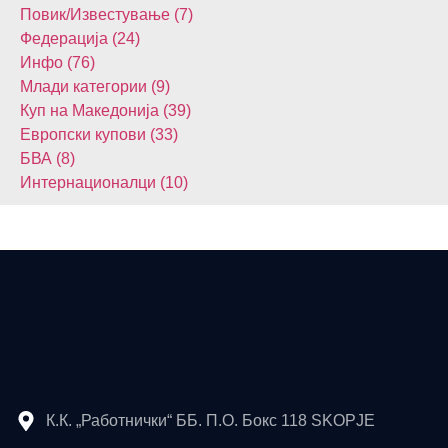
Повик/Известување (7)
Федерација (24)
Инфо (76)
Млади категории (9)
Куп на Македонија (39)
Европски купови (33)
БВА (8)
Интернационалци (10)
К.К. „Работнички“ ББ. П.О. Бокс 118 SKOPJE