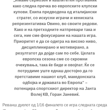
„Имаме сериозен и квалитетен противник
како следна пречка во европските клупски
купови. Екипа предводена од италијански
стратег, со искусни играчи и кениската
репрезентативка Овино, во своите редови.
Како и на претходните натпревари така и
сега, ние сме фокусирани на нашата игра.
Приоритет е да се одигра на високо ниво,
дисциплинирано и мотивирано, а
резултатот да дојде сам по себе. Целата
европска сезона сме со скромни
очекувања, така ќе биде и овојпат. Ќе се
потрудиме уште еднаш достојно да го
претставиме нашиот клуб, македонската
одбојка и државата во Европа“ –
потенцира спортскиот директор на Јанта
Волеј КВ, Горан Јаневиќ.
Реванш дуелот од 1/16 финалето се игра следната среда