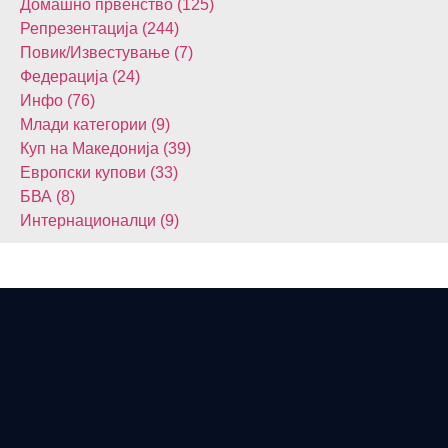
Домашнo првенство (125)
Репрезентација (244)
Повик/Известување (7)
Федерација (24)
Инфо (76)
Млади категории (9)
Куп на Македонија (39)
Европски купови (33)
БВА (8)
Интернационалци (9)