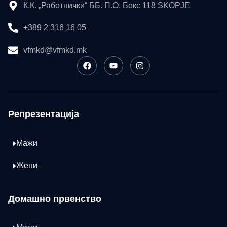
К.К. „Работнички“ ББ. П.О. Бокс 118 SKOPJE
+389 2 316 16 05
vfmkd@vfmkd.mk
Репрезентација
Мажи
Жени
Домашно првенство