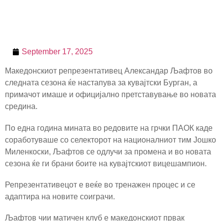
September 17, 2025
Македонскиот репрезентативец Александар Љафтов во
следната сезона ќе настапува за кувајтски Бурган, а
примачот имаше и официјално претставување во новата
средина.
По една година мината во редовите на грчки ПАОК каде
соработуваше со селекторот на националниот тим Јошко
Миленкоски, Љафтов се одлучи за промена и во новата
сезона ќе ги брани боите на кувајтскиот вицешампион.
Репрезентативецот е веќе во тренажен процес и се
адаптира на новите соиграчи.
Љафтов чии матичен клуб е македонскиот првак