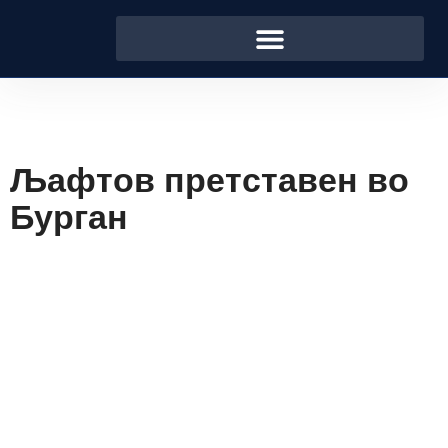
Љафтов претставен во
Бурган