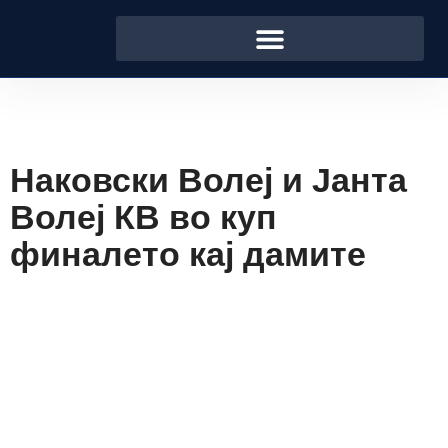
Наковски Волеј и Јанта
Волеј КВ во куп
финалето кај дамите