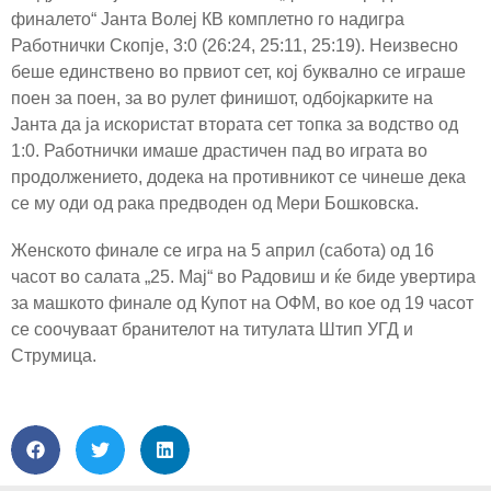
финалето“ Јанта Волеј КВ комплетно го надигра
Работнички Скопје, 3:0 (26:24, 25:11, 25:19). Неизвесно
беше единствено во првиот сет, кој буквално се играше
поен за поен, за во рулет финишот, одбојкарките на
Јанта да ја искористат втората сет топка за водство од
1:0. Работнички имаше драстичен пад во играта во
продолжението, додека на противникот се чинеше дека
се му оди од рака предводен од Мери Бошковска.
Женското финале се игра на 5 април (сабота) од 16
часот во салата „25. Мај“ во Радовиш и ќе биде увертира
за машкото финале од Купот на ОФМ, во кое од 19 часот
се соочуваат бранителот на титулата Штип УГД и
Струмица.