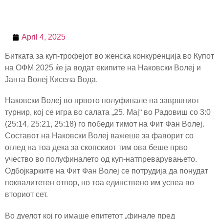
April 4, 2025
Битката за куп-трофејот во женска конкуренција во Купот
на ОФМ 2025 ќе ја водат екипите на Наковски Волеј и
Јанта Волеј Кисела Вода.
Наковски Волеј во првото полуфинале на завршниот
турнир, кој се игра во салата „25. Мај“ во Радовиш со 3:0
(25:14, 25:21, 25:18) го победи тимот на Фит Фан Волеј.
Составот на Наковски Волеј важеше за фаворит со
оглед на тоа дека за скопскиот тим ова беше прво
учество во полуфиналето од куп-натпреварувањето.
Одбојкарките на Фит Фан Волеј се потрудија да понудат
поквалитетен отпор, но тоа единствено им успеа во
вториот сет.
Во дуелот кој го имаше епитетот „финале пред