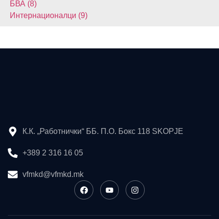
БВА (8)
Интернационалци (9)
К.К. „Работнички“ ББ. П.О. Бокс 118 SKOPJE
+389 2 316 16 05
vfmkd@vfmkd.mk