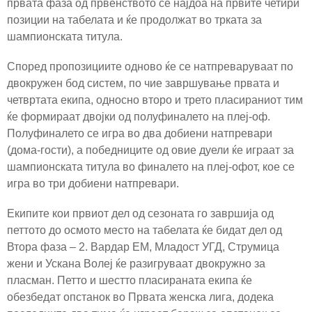
првата фаза од првенството се најдоа на првите четири
позиции на табелата и ќе продолжат во трката за
шампионската титула.
Според пропозициите одново ќе се натпреваруваат по
двокружен бод систем, по чие завршување првата и
четвртата екипа, односно второ и трето пласираниот тим
ќе формираат двојки од полуфиналето на плеј-оф.
Полуфиналето се игра во два добиени натпревари
(дома-гости), а победниците од овие дуели ќе играат за
шампионската титула во финалето на плеј-офот, кое се
игра во три добиени натпревари.
Екипите кои првиот дел од сезоната го завршија од
петтото до осмото место на табелата ќе бидат дел од
Втора фаза – 2. Вардар ЕМ, Младост УГД, Струмица
жени и Ускана Волеј ќе разигруваат двокружно за
пласман. Петто и шестто пласираната екипа ќе
обезбедат опстанок во Првата женска лига, додека