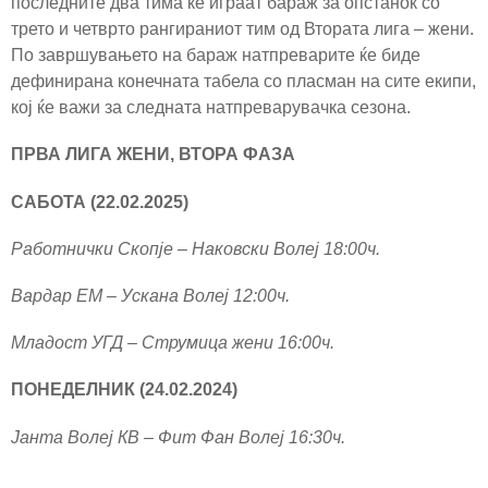
последните два тима ќе играат бараж за опстанок со
трето и четврто рангираниот тим од Втората лига – жени.
По завршувањето на бараж натпреварите ќе биде
дефинирана конечната табела со пласман на сите екипи,
кој ќе важи за следната натпреварувачка сезона.
ПРВА ЛИГА ЖЕНИ, ВТОРА ФАЗА
САБОТА (22.02.2025)
Работнички Скопје – Наковски Волеј 18:00ч.
Вардар ЕМ – Ускана Волеј 12:00ч.
Младост УГД – Струмица жени 16:00ч.
ПОНЕДЕЛНИК (24.02.2024)
Јанта Волеј КВ – Фит Фан Волеј 16:30ч.