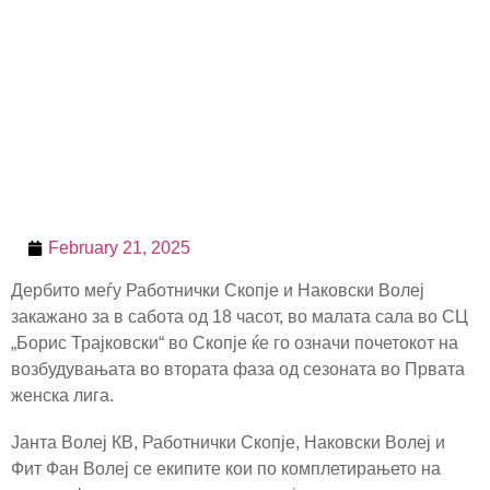
February 21, 2025
Дербито меѓу Работнички Скопје и Наковски Волеј
закажано за в сабота од 18 часот, во малата сала во СЦ
„Борис Трајковски“ во Скопје ќе го означи почетокот на
возбудувањата во втората фаза од сезоната во Првата
женска лига.
Јанта Волеј КВ, Работнички Скопје, Наковски Волеј и
Фит Фан Волеј се екипите кои по комплетирањето на