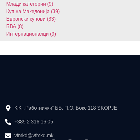
Млади категории (9)
Куп на Македонија (39)
Европски купови (33)
БВА (8)
Интернационалци (9)
К.К. „Работнички“ ББ. П.О. Бокс 118 SKOPJE
+389 2 316 16 05
vfmkd@vfmkd.mk