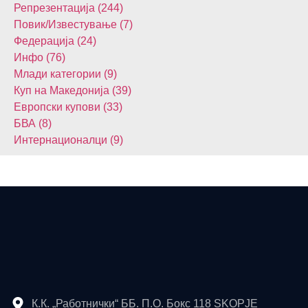
Репрезентација (244)
Повик/Известување (7)
Федерација (24)
Инфо (76)
Млади категории (9)
Куп на Македонија (39)
Европски купови (33)
БВА (8)
Интернационалци (9)
К.К. „Работнички“ ББ. П.О. Бокс 118 SKOPJE