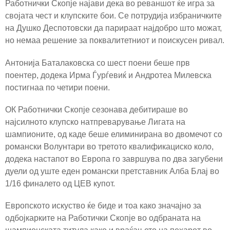
Работнички Скопје најави дека во реваншот ќе игра за
својата чест и клупските бои. Се потрудија избраничките
на Душко Деспотовски да парираат најдобро што можат,
но немаа решение за поквалитетниот и поискусен ривал.
Антонија Баталаковска со шест поени беше прв
поентер, додека Ирма Ѓурѓевиќ и Андротеа Милевска
постигнаа по четири поени.
ОК Работнички Скопје сезонава дебитираше во
најсилното клупско натпреварување Лигата на
шампионите, од каде беше елиминирана во двомечот со
романски Волунтари во третото квалификациско коло,
додека настапот во Европа го завршува по два загубени
дуели од уште еден романски претставник Алба Блај во
1/16 финалето од ЦЕВ купот.
Европското искуство ќе биде и тоа како значајно за
одбојкарките на Работички Скопје во одбраната на