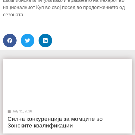
шампионската титула како и враќањето на пехарот во
националниот Куп во свој посед во продолжението од
сезоната.
July 31, 2026
Силна конкуренција за момците во
Зонските квалификации