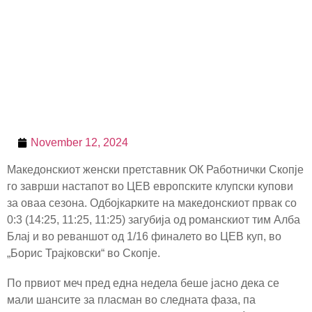
November 12, 2024
Македонскиот женски претставник ОК Работнички Скопје
го заврши настапот во ЦЕВ европските клупски купови
за оваа сезона. Одбојкарките на македонскиот првак со
0:3 (14:25, 11:25, 11:25) загубија од романскиот тим Алба
Блај и во реваншот од 1/16 финалето во ЦЕВ куп, во
„Борис Трајковски“ во Скопје.
По првиот меч пред една недела беше јасно дека се
мали шансите за пласман во следната фаза, па