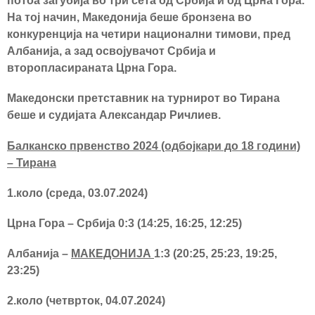
потоа загубија во три сета од Србија и од Црна Гора.
На тој начин, Македонија беше бронзена во
конкуренција на четири национални тимови, пред
Албанија, а зад освојувачот Србија и
второпласираната Црна Гора.
Македонски претставник на турнирот во Тирана
беше и судијата Александар Ричлиев.
Балканско првенство 2024 (одбојкари до 18 години)
– Тирана
1.коло (среда, 03.07.2024)
Црна Гора – Србија 0:3 (14:25, 16:25, 12:25)
Албанија –
МАКЕДОНИЈА
1:3 (20:25, 25:23, 19:25,
23:25)
2.коло (четврток, 04.07.2024)