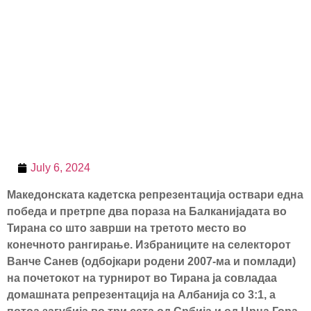
July 6, 2024
Македонската кадетска репрезентација оствари една
победа и претрпе два пораза на Балканијадата во
Тирана со што заврши на третото место во
конечното рангирање. Избраниците на селекторот
Ванче Санев (одбојкари родени 2007-ма и помлади)
на почетокот на турнирот во Тирана ја совладаа
домашната репрезентација на Албанија со 3:1, а