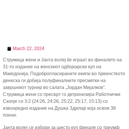
March 22, 2024
Струмица жени и Јанта волеј ќе играат во финалето на
31-то издание на женскиот одбојкарски куп на
Македонија. Подобропласираните екипи во првенството
денеска ги добија полуфиналните пресметки на
завршниот турнир во салата „Јордан Мијалков“.
Струмица жени со пресврт го детронизира Работнички
Скопје со 3:2 (24:26, 24:26, 25:22, 25:17, 15:13) со
извонредно издание на Душка Здјелар која освои 38
поени.
Јанта волеј се избори за шесто куп финале со триумф