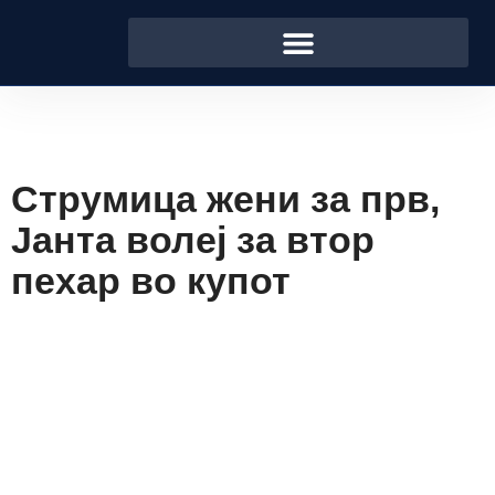
Струмица жени за прв,
Јанта волеј за втор
пехар во купот