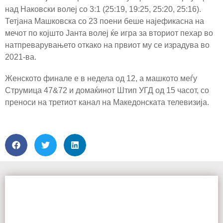
над Наковски волеј со 3:1 (25:19, 19:25, 25:20, 25:16).
Тетјана Машковска со 23 поени беше најефикасна на
мечот по којшто Јанта волеј ќе игра за вториот пехар во
натпреварувањето откако на првиот му се израдува во
2021-ва.
Женското финале е в недела од 12, а машкото меѓу
Струмица 47&72 и домаќинот Штип УГД од 15 часот, со
преноси на третиот канал на Македонската телевизија.