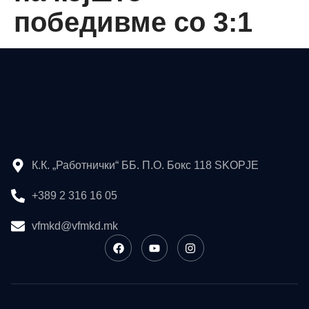
победивме со 3:1
К.К. „Работнички“ ББ. П.О. Бокс 118 SKOPJE
+389 2 316 16 05
vfmkd@vfmkd.mk