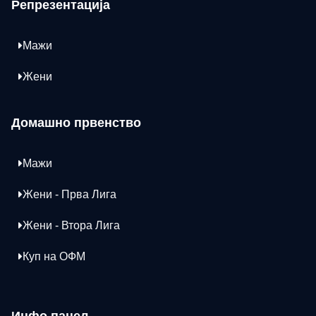
Репрезентација
Мажи
Жени
Домашно првенство
Мажи
Жени - Прва Лига
Жени - Втора Лига
Куп на ОФМ
Инфо панел