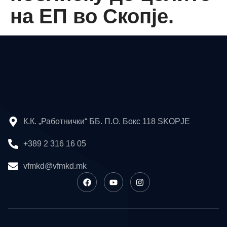
на ЕП во Скопје.
К.К. „Работнички“ ББ. П.О. Бокс 118 SKOPJE
+389 2 316 16 05
vfmkd@vfmkd.mk