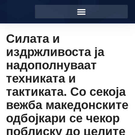
Силата и
издржливоста ја
надополнуваат
техниката и
тактиката. Со секоја
вежба македонските
одбојкари се чекор
поблиску до целите