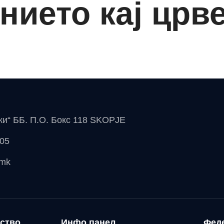
нието кај црв
чки“ ББ. П.О. Бокс 118 SKOPJE
 05
.mk
ство
Инфо панел
Фед