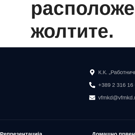
расположе
жолтите.
К.К. „Работни
+389 2 316 16
vfmkd@vfmkd
Репрезентација
Домашно првен