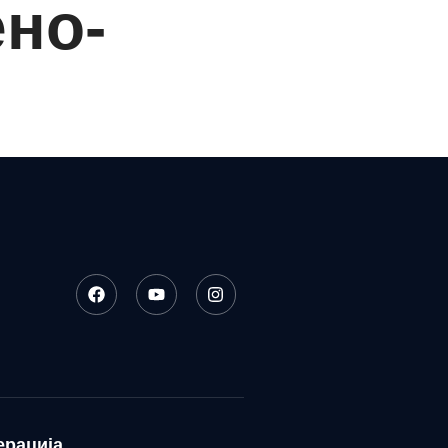
ено-
ерација