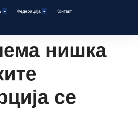
а
Федерација
Контакт
олема нишка
ките
рција се