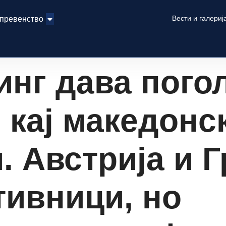
Вести и галериј
 превенство
инг дава пог
 кај македонс
. Австрија и Г
тивници, но