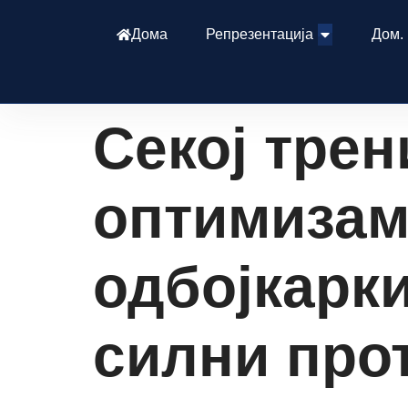
Дома
Репрезентација
Дом.
Секој трен
оптимизам
одбојкарки
силни про