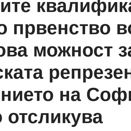
ките квалифик
 првенство во
ова можност з
ката репрезен
нието на Соф
о отсликува