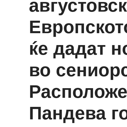
августовс
Европското
ќе дадат н
во сениорс
Расположе
Пандева г