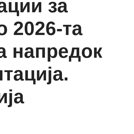
ации за
 2026-та
а напредок
тација.
ија