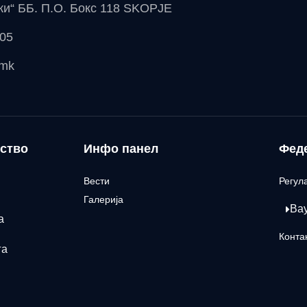
чки“ ББ. П.О. Бокс 118 SKOPJE
 05
.mk
ство
Инфо панел
Фед
Вести
Регул
Галерија
Ва
а
Конта
га