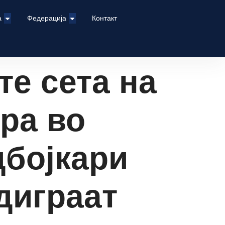
а
Федерација
Контакт
те сета на
ра во
дбојкари
одиграат