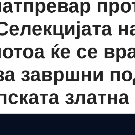
натпревар про
Селекцијата н
отоа ќе се вр
за завршни по
ската златна 