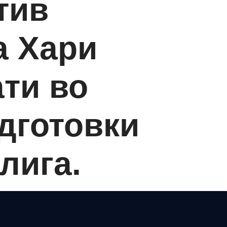
тив
а Хари
ати во
дготовки
лига.