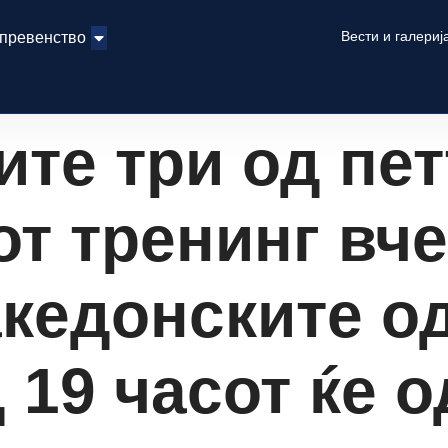
Вести и галериј
 превенство
те три од пет
т тренинг вче
акедонските о
 19 часот ќе 