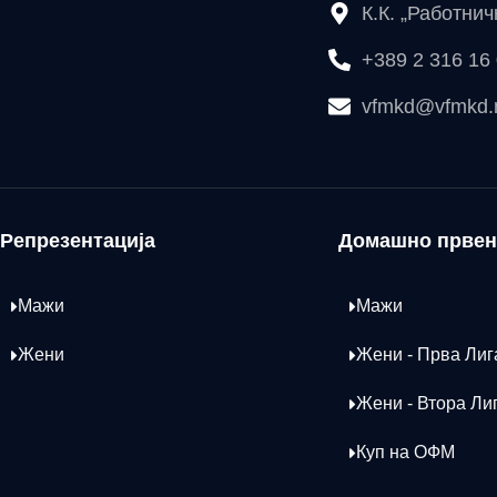
К.К. „Работни
+389 2 316 16
vfmkd@vfmkd
Репрезентација
Домашно првен
Мажи
Мажи
Жени
Жени - Прва Лиг
Жени - Втора Ли
Куп на ОФМ