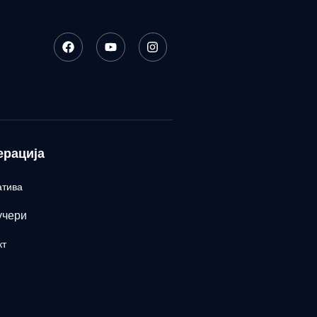
ерација
атива
учери
кт