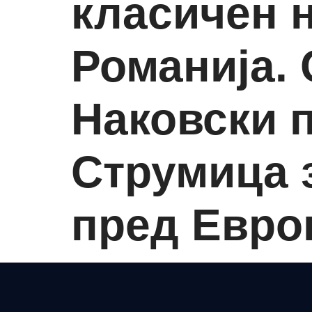
класичен 
Романија. 
Наковски п
Струмица 
пред Европ