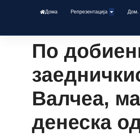
Дома
Репрезентација
Дом.
По добиени
заедничкио
Валчеа, м
денеска од