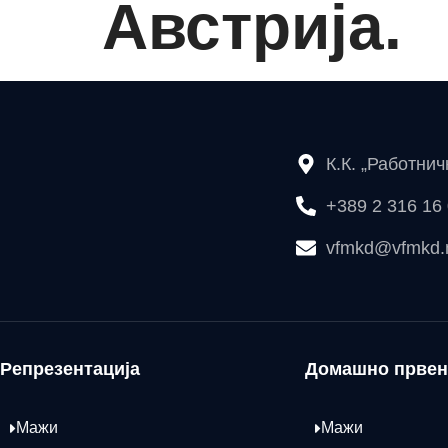
Австрија.
К.К. „Работни
+389 2 316 16
vfmkd@vfmkd
Репрезентација
Домашно првен
Мажи
Мажи