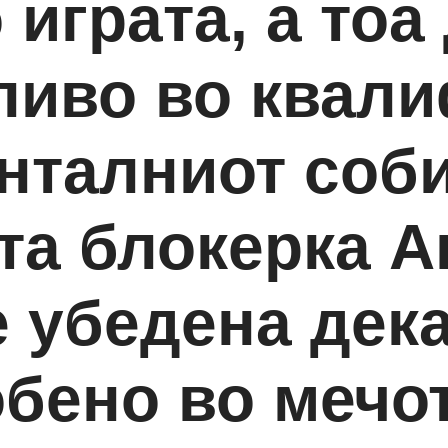
 играта, а тоа
ливо во квал
нталниот соби
та блокерка А
е убедена дек
бено во мечо