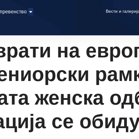
Вести и галериј
 превенство
врати на евро
ениорски рамк
ата женска од
ција се обид