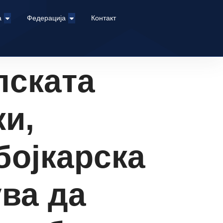
а
Федерација
Контакт
пската
и,
бојкарска
ува да