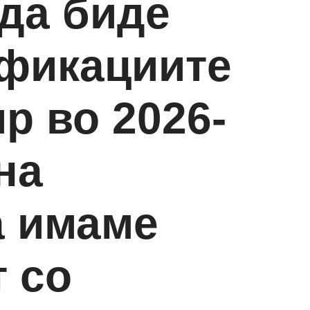
 да биде
ификациите
р во 2026-
на
а имаме
т со