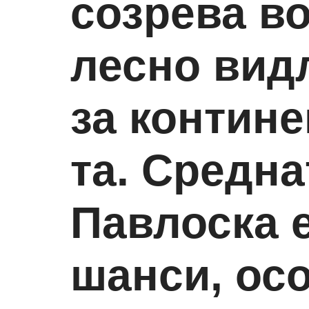
созрева во
лесно вид
за контине
та. Средна
Павлоска 
шанси, осо