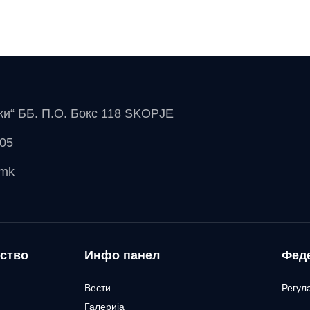
чки“ ББ. П.О. Бокс 118 SKOPJE
 05
.mk
ство
Инфо панел
Фед
Вести
Регул
Галерија