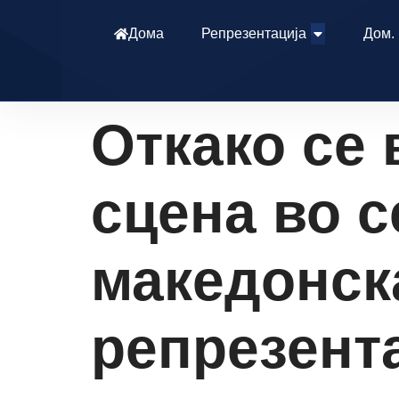
Дома
Репрезентација
Дом.
Откако се 
сцена во с
македонск
репрезента