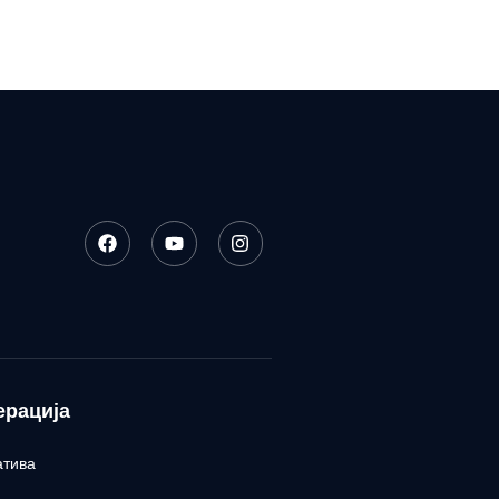
ерација
атива