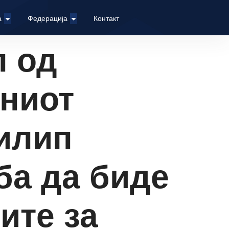
а
Федерација
Контакт
л од
дниот
илип
ба да биде
ите за