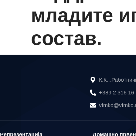
младите и
состав.
К.К. „Работни
+389 2 316 16
vfmkd@vfmkd
Репрезентација
Домашно првен