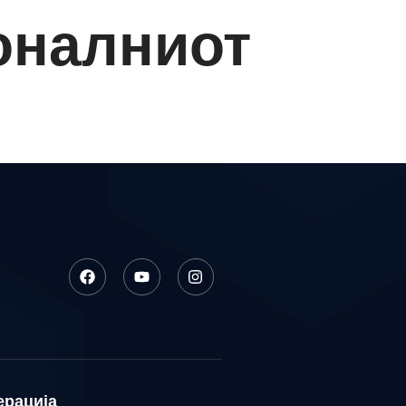
оналниот
ерација