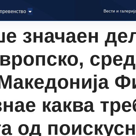
Вести и галериј
 превенство
ше значаен де
европско, сре
 Македонија Ф
нае каква тре
а од поискусн