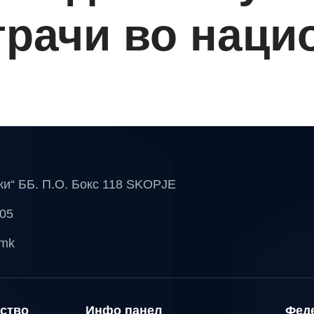
грачи во наци
чки“ ББ. П.О. Бокс 118 SKOPJE
 05
.mk
ство
Инфо панел
Фед