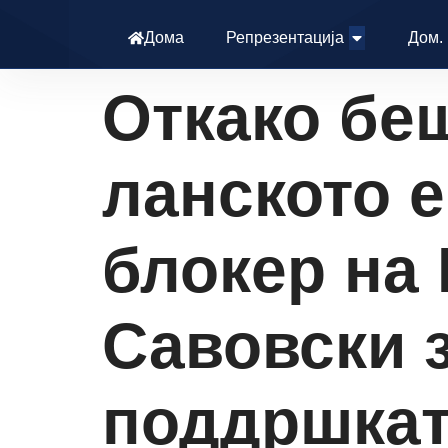
Дома
Репрезентација
Дом.
Откако бе
ланското 
блокер на
Савовски з
поддршкат