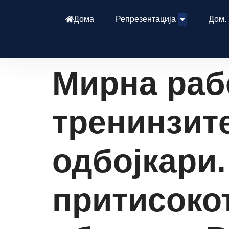
Дома
Репрезентација
Дом.
Мирна раб
тренинзит
одбојкари.
притисокот