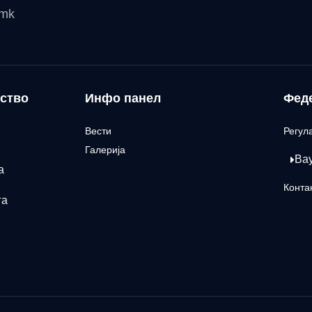
.mk
ство
Инфо панел
Фед
Вести
Регул
Галерија
Ва
а
Конта
га