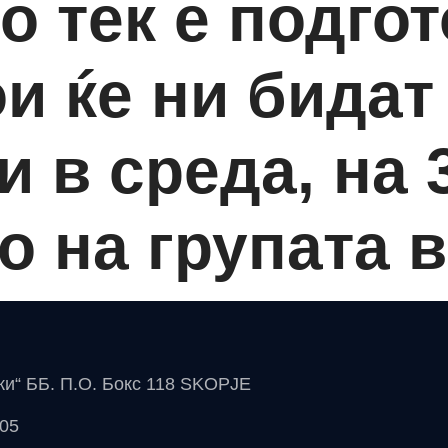
о тек е подгот
и ќе ни бидат
 в среда, на 3
 на групата в
чки“ ББ. П.О. Бокс 118 SKOPJE
 05