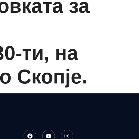
овката за
0-ти, на
о Скопје.