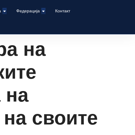
а
Федерација
Контакт
ра на
ките
 на
 на своите