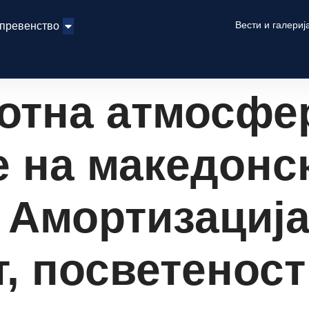
Вести и галериј
 превенство
отна атмосфе
е на македонс
 Амортизација
, посветеност