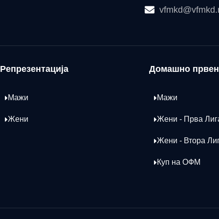
vfmkd@vfmkd
Репрезентација
Домашно првен
Мажи
Мажи
Жени
Жени - Прва Лиг
Жени - Втора Ли
Куп на ОФМ