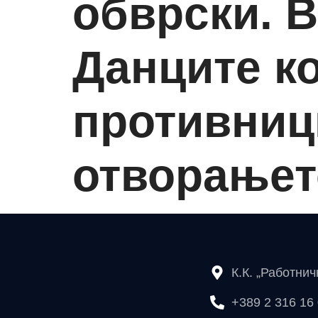
обврски. В
Данците ко
противници
отворањето
К.К. „Работни
+389 2 316 16