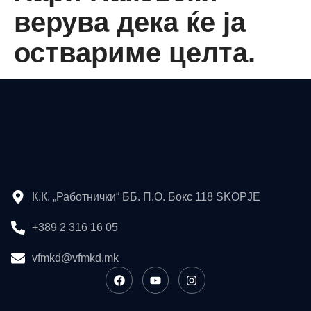
верува дека ќе ја
оствариме целта.
К.К. „Работнички“ ББ. П.О. Бокс 118 SKOPJE
+389 2 316 16 05
vfmkd@vfmkd.mk