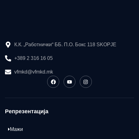
К.К. „Работнички“ ББ. П.О. Бокс 118 SKOPJE
+389 2 316 16 05
vfmkd@vfmkd.mk
Репрезентација
Мажи