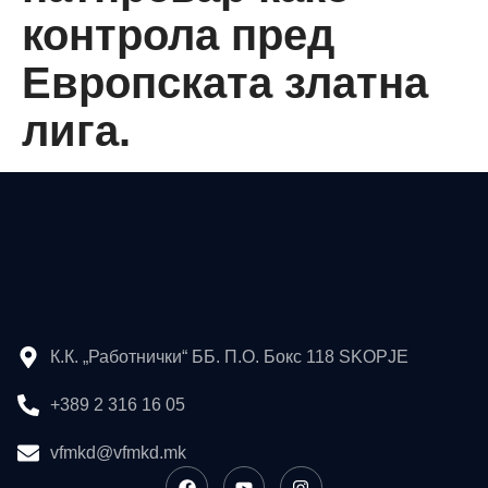
контрола пред
Европската златна
лига.
К.К. „Работнички“ ББ. П.О. Бокс 118 SKOPJE
+389 2 316 16 05
vfmkd@vfmkd.mk