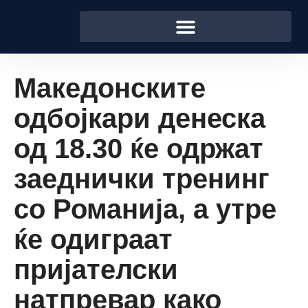
Македонските
одбојкари денеска
од 18.30 ќе одржат
заеднички тренинг
со Романија, а утре
ќе одиграат
пријателски
натпревар како