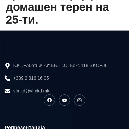
домашен терен на
25-ти.
К.К. „Работнички“ ББ. П.О. Бокс 118 SKOPJE
+389 2 316 16 05
vfmkd@vfmkd.mk
Репрезентација