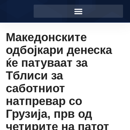
Македонските
одбојкари денеска
ќе патуваат за
Тблиси за
саботниот
натпревар со
Грузија, прв од
четирите на патот