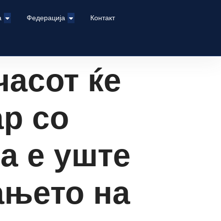
а
Федерација
Контакт
часот ќе
ар со
оа е уште
ањето на