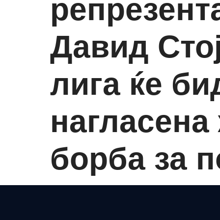
репрезента
Давид Сто
лига ќе би
нагласена
борба за п