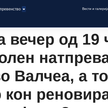
Вести и галериј
 превенство
 вечер од 19 
олен натпрев
о Валчеа, а т
р кон реновир