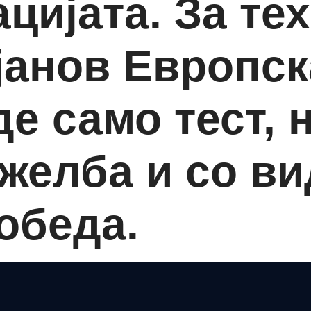
цијата. За те
јанов Европск
де само тест, 
 желба и со в
обеда.