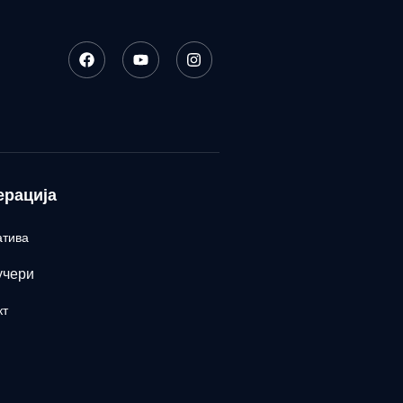
ерација
атива
учери
кт