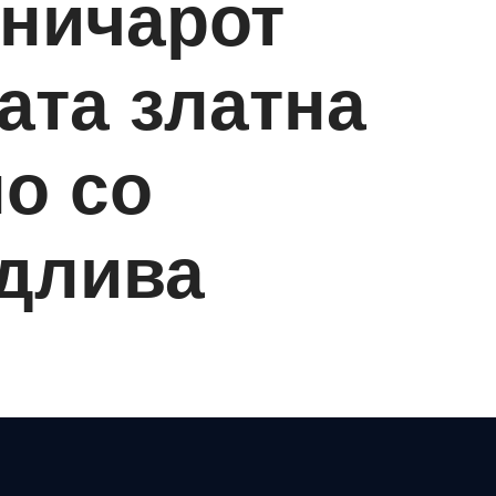
хничарот
ата златна
но со
идлива