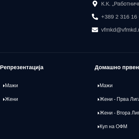
К.К. „Работни
+389 2 316 16
vfmkd@vfmkd
Репрезентација
Домашно првен
Мажи
Мажи
Жени
Жени - Прва Лиг
Жени - Втора Ли
Куп на ОФМ