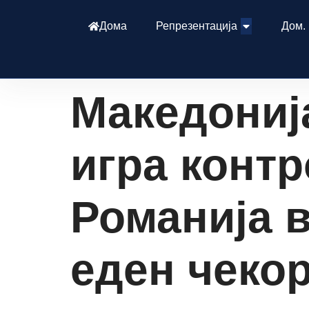
Дома
Репрезентација
Дом.
Македонија
игра контр
Романија в
еден чеко