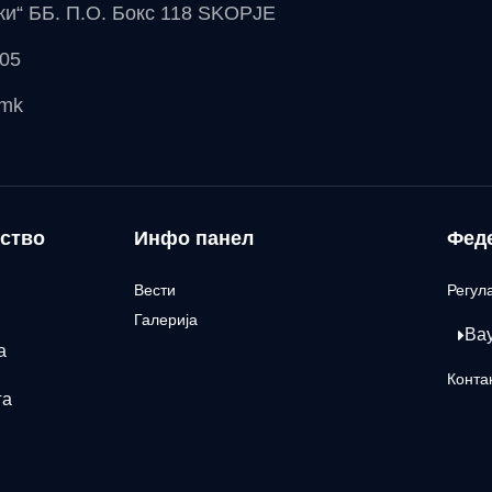
чки“ ББ. П.О. Бокс 118 SKOPJE
 05
.mk
ство
Инфо панел
Фед
Вести
Регул
Галерија
Ва
а
Конта
га