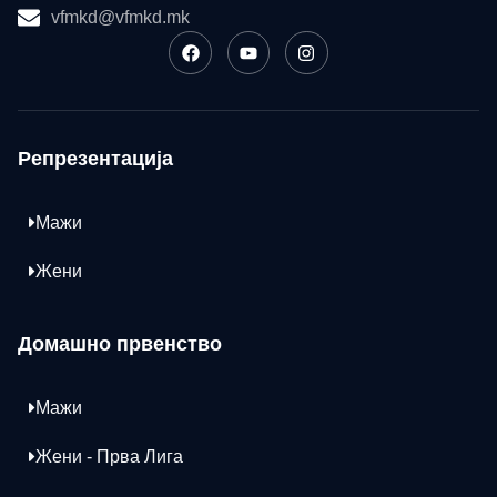
vfmkd@vfmkd.mk
Репрезентација
Мажи
Жени
Домашно првенство
Мажи
Жени - Прва Лига