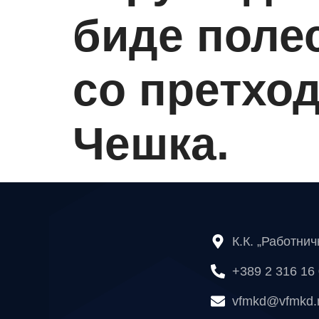
биде полес
со претход
Чешка.
К.К. „Работни
+389 2 316 16
vfmkd@vfmkd