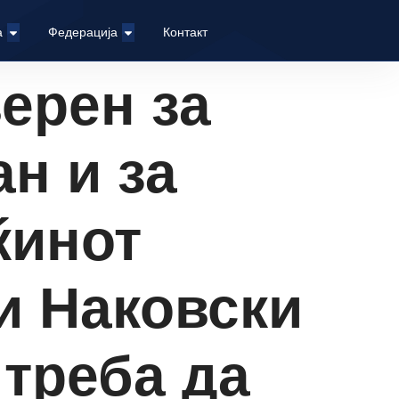
а
Федерација
Контакт
ерен за
н и за
ќинот
и Наковски
 треба да