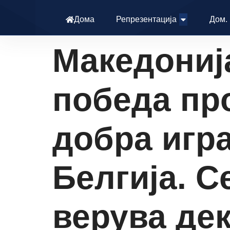
Дома
Репрезентација
Дом.
Македонија
победа про
добра игр
Белгија. С
верува дек