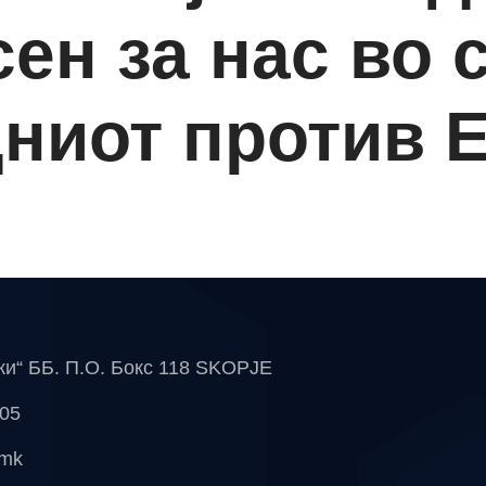
ен за нас во 
ниот против Е
чки“ ББ. П.О. Бокс 118 SKOPJE
 05
.mk