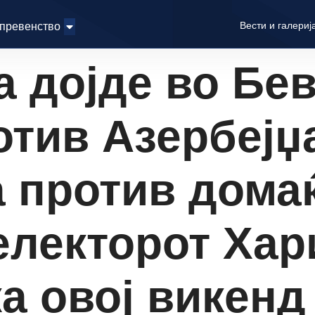
Вести и галериј
 превенство
 дојде во Бев
тив Азербејџа
а против дома
електорот Хар
а овој викенд