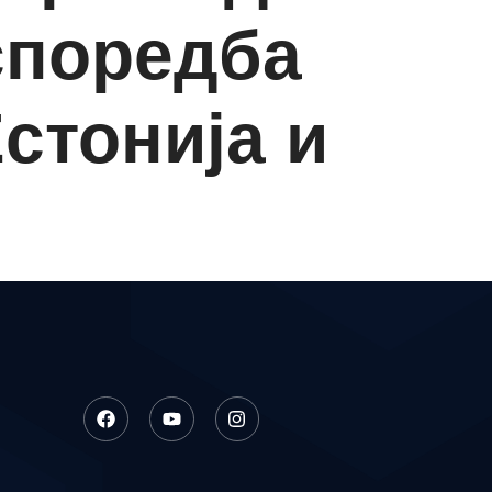
споредба
стонија и