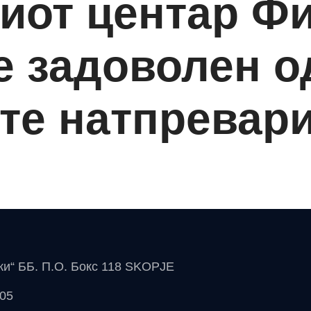
иот центар Ф
е задоволен о
те натпревари
чки“ ББ. П.О. Бокс 118 SKOPJE
 05