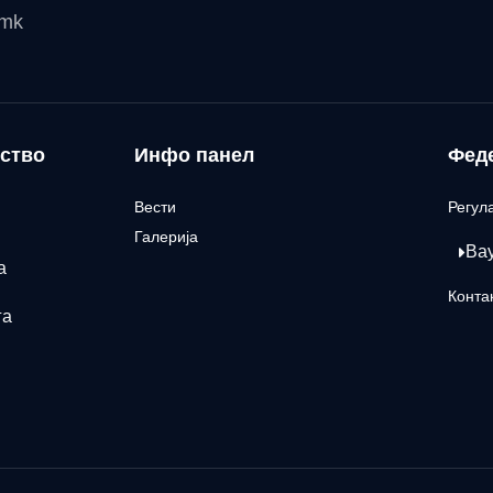
.mk
ство
Инфо панел
Фед
Вести
Регул
Галерија
Ва
а
Конта
га