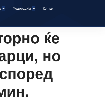
а
Федерација
Контакт
торно ќе
арци, но
 според
мин.