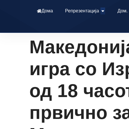
Дома
Репрезентација
Дом.
Македониј
игра со Из
од 18 часо
првично з