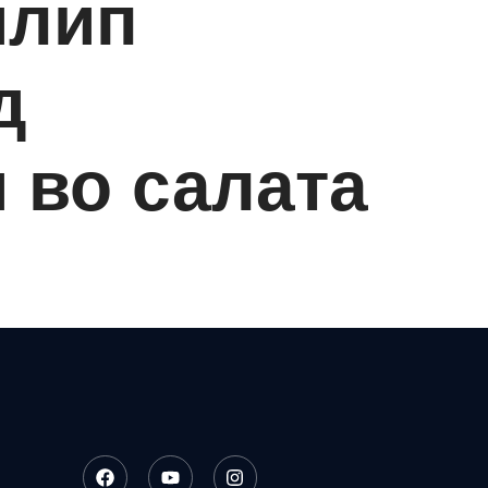
илип
д
 во салата