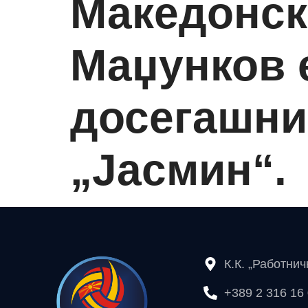
Македонск
Маџунков 
досегашни
„Јасмин“.
К.К. „Работни
+389 2 316 16