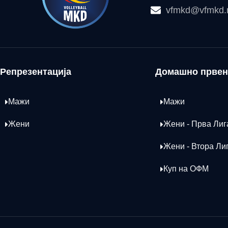
vfmkd@vfmkd
Репрезентација
Домашно првен
Мажи
Мажи
Жени
Жени - Прва Лиг
Жени - Втора Ли
Куп на ОФМ