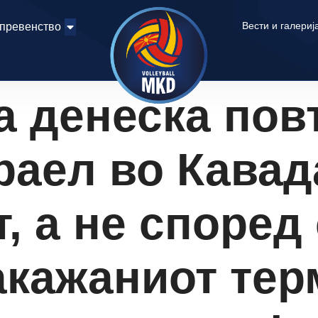
Вести и галериј
 превенство
а денеска пов
раел во Кавад
т, а не според
акажаниот тер