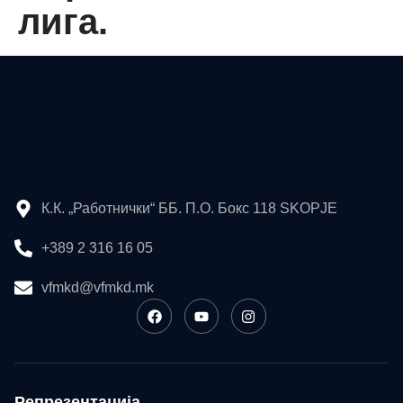
лига.
К.К. „Работнички“ ББ. П.О. Бокс 118 SKOPJE
+389 2 316 16 05
vfmkd@vfmkd.mk
Репрезентација