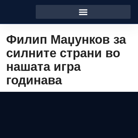
Филип Маџунков за
силните страни во
нашата игра
годинава