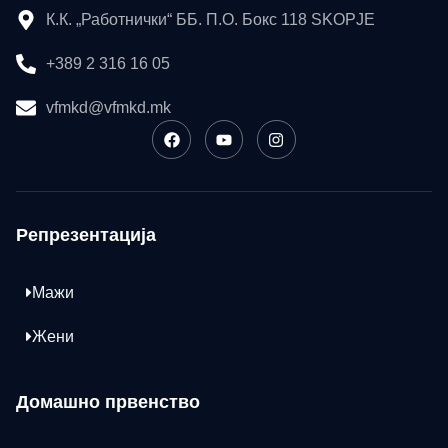
К.К. „Работнички“ ББ. П.О. Бокс 118 SKOPJE
+389 2 316 16 05
vfmkd@vfmkd.mk
Репрезентација
Мажи
Жени
Домашно првенство