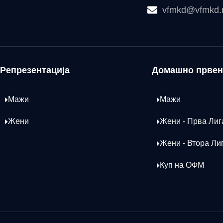
vfmkd@vfmkd
Репрезентација
Домашно првен
Мажи
Мажи
Жени
Жени - Прва Лиг
Жени - Втора Ли
Куп на ОФМ