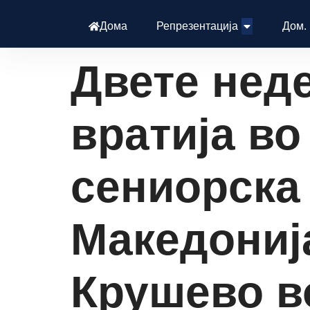
Дома
Репрезентација
Дом.
Двете нед
вратија во
сениорска
Македонија
Крушево в