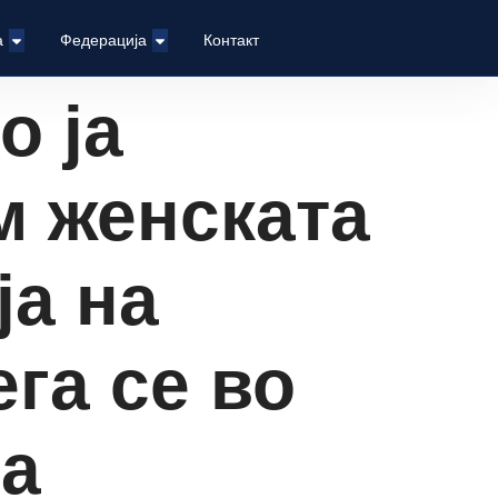
а
Федерација
Контакт
о ја
м женската
ја на
ега се во
на