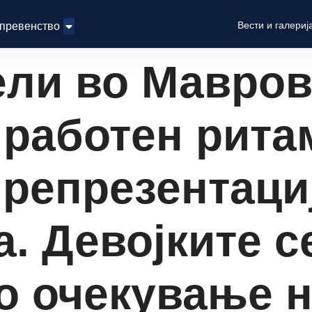
Вести и галериј
 превенство
ели во Мавров
 работен рита
 репрезентаци
. Девојките с
о очекување 