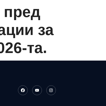
 пред
ации за
26-та.