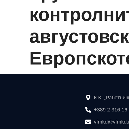
контролни
августовс
Европското
К.К. „Работни
+389 2 316 16
vfmkd@vfmkd