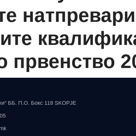
те натпревари
ките квалифик
 првенство 20
чки“ ББ. П.О. Бокс 118 SKOPJE
 05
.mk