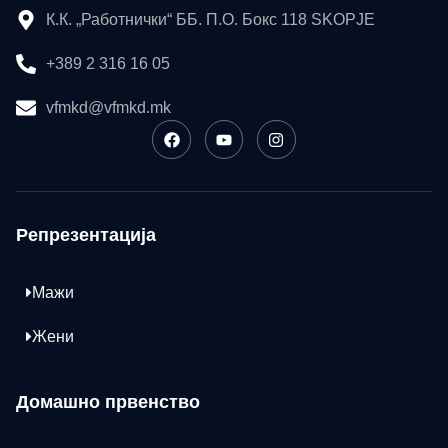
К.К. „Работнички“ ББ. П.О. Бокс 118 SKOPJE
+389 2 316 16 05
vfmkd@vfmkd.mk
Репрезентација
Мажи
Жени
Домашно првенство