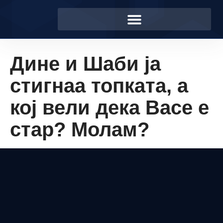
Дине и Шаби ја
стигнаа топката, а
кој вели дека Васе е
стар? Молам?