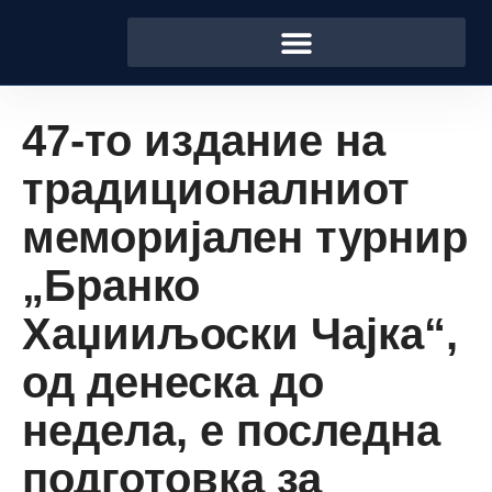
47-то издание на
традиционалниот
меморијален турнир
„Бранко
Хаџииљоски Чајка“,
од денеска до
недела, е последна
подготовка за