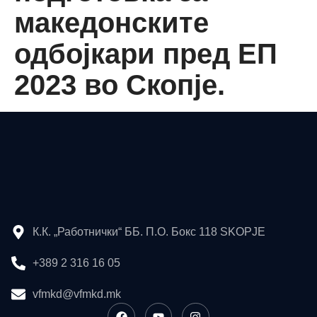
македонските
одбојкари пред ЕП
2023 во Скопје.
К.К. „Работнички“ ББ. П.О. Бокс 118 SKOPJE
+389 2 316 16 05
vfmkd@vfmkd.mk