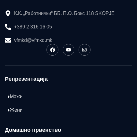
К.К. „Работнички“ ББ. П.О. Бокс 118 SKOPJE
+389 2 316 16 05
vfmkd@vfmkd.mk
Репрезентација
Мажи
Жени
Домашно првенство