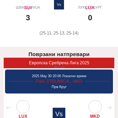
Vs
SUI
LUX
ШВАЈЦАРИЈА
ЛУКСЕМБУРГ
3
0
(25-11, 25-13, 25-14)
Поврзани натпревари
Европска Сребрена Лига 2025
Жени
2025 May 30 20:00 Локално време
Park STRUMICA , MKD
Прв Круг
Vs
LUX
MKD