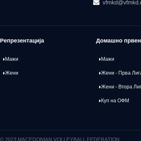
vfmkd@vfmkd
Репрезентација
Домашно првен
Мажи
Мажи
Жени
Жени - Прва Лиг
Жени - Втора Ли
Куп на ОФМ
© 2023 MACEDONIAN VOLLEYBALL FEDERATION