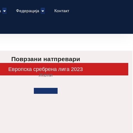
а
Федерација
Контакт
Поврзани натпревари
Европска сребрена лига 2023
Жени